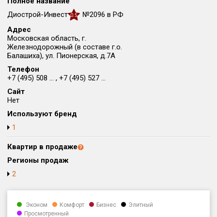
Полное название
Округ
Диострой-Инвест
№2096 в РФ
0.5
Все
Адрес
Московская область, г.
Район в городе
Железнодорожный (в составе г.о.
Все
Балашиха), ул. Пионерская, д.7А
Телефон
Цена
+7 (495) 508 ... , +7 (495) 527 ...
₽/м²
млн ₽
от
до
Сайт
Нет
Общая площадь, м²
Используют бренд
от
до
1
Срок сдачи
от
до
Квартир в продаже
Регионы продаж
Вид объекта
2
Кол-во комнат
Эконом
Комфорт
Бизнес
Элитный
Просмотренный