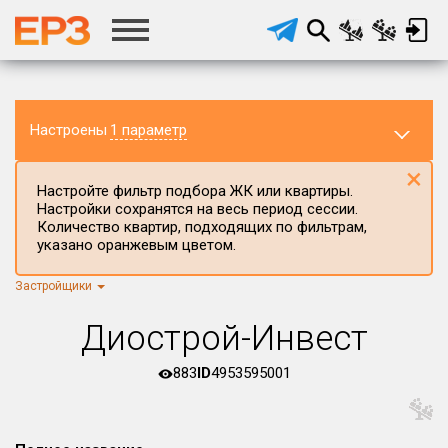
Настроены
1 параметр
×
Настройте фильтр подбора ЖК или квартиры.
Настройки сохранятся на весь период сессии.
Количество квартир, подходящих по фильтрам,
указано оранжевым цветом.
Застройщики
Регион ЖК
г.Москва
×
Диострой-Инвест
Район в регионе
Все
883
ID
4953595001
Населённый пункт