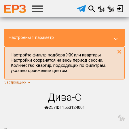
Настроены
1 параметр
×
Настройте фильтр подбора ЖК или квартиры.
Настройки сохранятся на весь период сессии.
Количество квартир, подходящих по фильтрам,
указано оранжевым цветом.
Застройщики
Регион ЖК
г.Москва
×
Дива-С
Район в регионе
Все
257
ID
11563124001
Населённый пункт