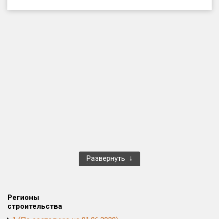
Только новые
Оценка ЕРЗ ЖК
от
до
с продажами
Рейтинг ЕРЗ
Найдено:
Жилых комплексов
1 401 из 1 402
Развернуть
Многоквартирных домов
3 587 из 3 588
Блокированных домов
23 из 23
Домов с апартаментами
258 из 258
Регионы
Поселков таунхаусов
7 из 7
строительства
Многоквартирных домов
2 из 2