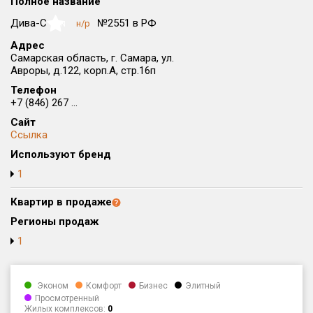
Полное название
Округ
Дива-С
№2551 в РФ
н/р
NaN
Все
Адрес
Самарская область, г. Самара, ул.
Район в городе
Авроры, д.122, корп.А, стр.16п
Все
Телефон
+7 (846) 267 ...
Цена
₽/м²
млн ₽
Сайт
от
до
Ссылка
Общая площадь, м²
Используют бренд
от
до
1
Срок сдачи
Квартир в продаже
от
до
Регионы продаж
Вид объекта
1
Кол-во комнат
Эконом
Комфорт
Бизнес
Элитный
Просмотренный
Жилых комплексов:
0