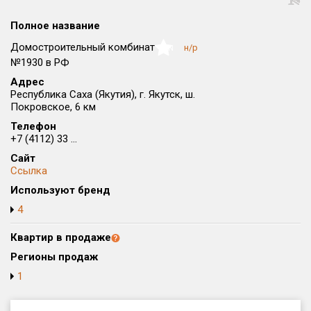
Округ
Полное название
Все
Домостроительный комбинат
н/р
NaN
Район в городе
№1930 в РФ
Все
Адрес
Республика Саха (Якутия), г. Якутск, ш.
Покровское, 6 км
Цена
₽/м²
млн ₽
от
до
Телефон
+7 (4112) 33 ...
Общая площадь, м²
Сайт
от
до
Ссылка
Используют бренд
Срок сдачи
от
до
4
Вид объекта
Квартир в продаже
Регионы продаж
1
Кол-во комнат