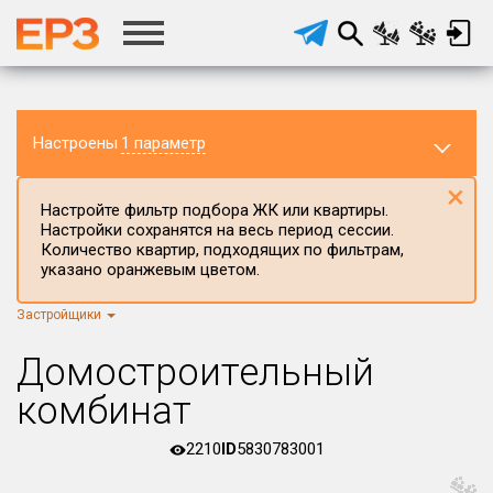
Настроены
1 параметр
×
Настройте фильтр подбора ЖК или квартиры.
Настройки сохранятся на весь период сессии.
Количество квартир, подходящих по фильтрам,
указано оранжевым цветом.
Застройщики
Регион ЖК
г.Москва
×
Домостроительный
Район в регионе
комбинат
Все
2210
ID
5830783001
Населённый пункт