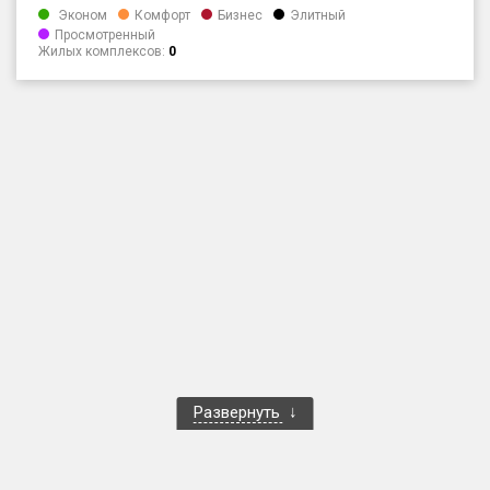
Эконом
Комфорт
Бизнес
Элитный
Только новые
Просмотренный
Жилых комплексов:
0
Оценка ЕРЗ ЖК
от
до
с продажами
Рейтинг ЕРЗ
Найдено:
Жилых комплексов
1 400 из 1 401
Многоквартирных домов
3 584 из 3 585
Блокированных домов
23 из 23
Развернуть
Домов с апартаментами
258 из 258
Поселков таунхаусов
7 из 7
Многоквартирных домов
2 из 2