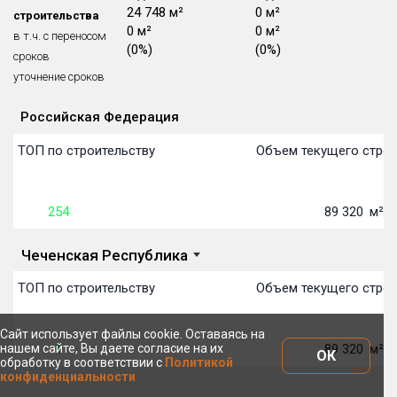
0 м²
24 748 м²
0 м²
строительства
Блокированных домов
175 из 175
0 м²
0 м²
0 м²
в т.ч. с переносом
Квартир, апартаментов,
(0%)
(0%)
(0%)
сроков
блоков в БД
56 039 из 56 039
уточнение сроков
Российская Федерация
Объекты
Объекты
Объекты
Объекты
Объекты
Объекты
Объекты
Объекты
Объекты
Объекты
Объекты
Объекты
План сдачи:
первон
План 
План 
План 
План 
План 
План 
План 
План 
План 
План 
План 
 в ТОП по строительству
Объем текущего строи
254
89 320
м²
Чеченская Республика
 в ТОП по строительству
Объем текущего строи
Сайт использует файлы cookie. Оставаясь на
нашем сайте, Вы даете согласие на их
1
89 320
м²
ОК
обработку в соответствии с
Политикой
конфиденциальности