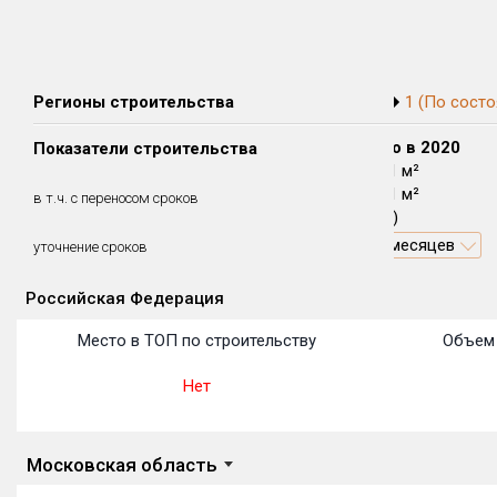
Регионы строительства
1 (По состо
Сдано в 2018
Сдано в 2019
Сдано в 2020
Показатели строительства
0 м²
0 м²
13 721 м²
0 м²
0 м²
13 721 м²
в т.ч. с переносом сроков
(0%)
(0%)
(100%)
13.7 месяцев
уточнение сроков
Российская Федерация
Объекты
Объекты
Объекты
Объекты
Объекты
Объекты
Объекты
Объекты
Объекты
Объекты
Объекты
Место в ТОП по строительству
Объем 
Нет
Московская область