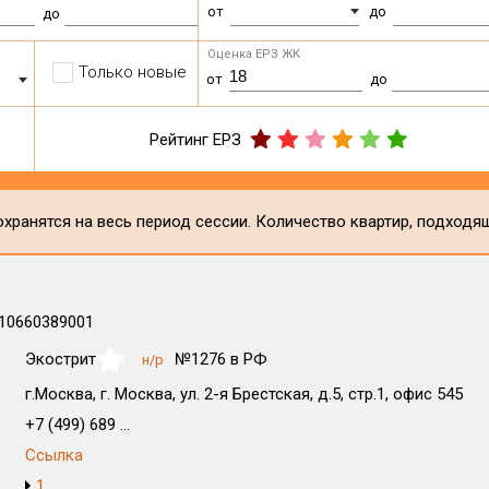
от
до
до
Оценка ЕРЗ ЖК
Только новые
от
до
Рейтинг ЕРЗ
хранятся на весь период сессии. Количество квартир, подходя
10660389001
Экострит
№1276 в РФ
н/р
NaN
г.Москва, г. Москва, ул. 2-я Брестская, д.5, стр.1, офис 545
+7 (499) 689 ...
Ссылка
1