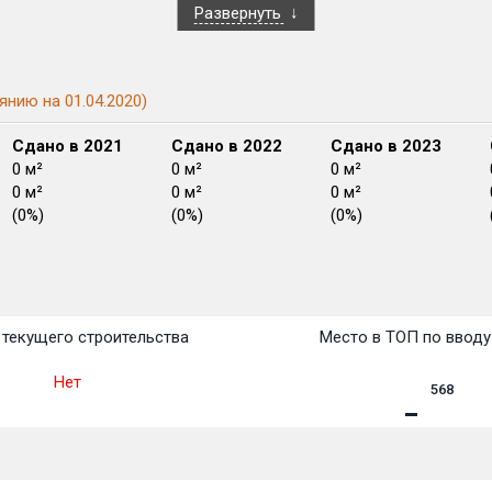
Развернуть
янию на 01.04.2020)
Сдано в 2021
Сдано в 2022
Сдано в 2023
0 м²
0 м²
0 м²
0 м²
0 м²
0 м²
(0%)
(0%)
(0%)
План
План
План
План
План
План
План
План
План
План
План
текущего строительства
Место в ТОП по вводу
Нет
568