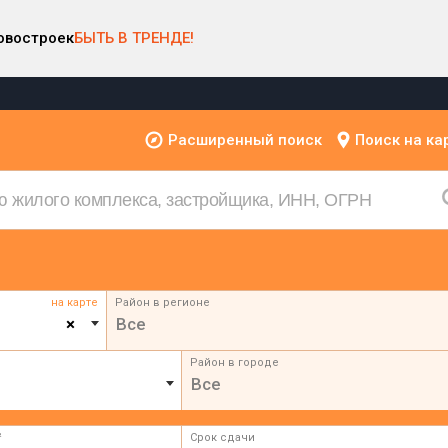
овостроек
БЫТЬ В ТРЕНДЕ!
Расширенный поиск
Поиск на ка
на карте
Район в регионе
×
Все
Район в городе
Все
²
Срок сдачи