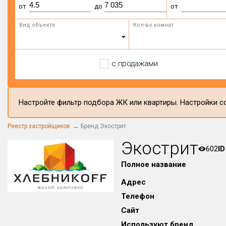
от
до
от
Вид объекта
Кол-во комнат
с продажами
Настройте фильтр подбора ЖК или квартиры. Настройки со
Реестр застройщиков
Бренд Экострит
Экострит
602
ID
Полное название
Адрес
Телефон
Сайт
Используют бренд