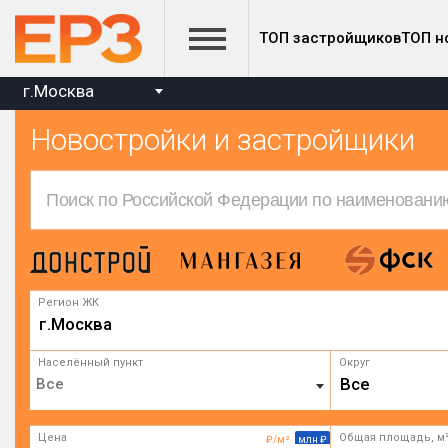
ТОП застройщиков
ТОП н
г.Москва
Новостройки и застройщики
Регион ЖК
г.Москва
Населённый пункт
Округ
Все
Цена
Общая площадь, м
₽/м²
млн ₽