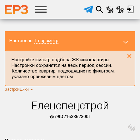
Настроены
1 параметр
×
Настройте фильтр подбора ЖК или квартиры.
Настройки сохранятся на весь период сессии.
Количество квартир, подходящих по фильтрам,
указано оранжевым цветом.
Застройщики
Регион ЖК
г.Москва
×
Елецспецстрой
Район в регионе
Все
79
ID
21633623001
Населённый пункт