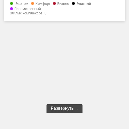
Эконом
Комфорт
Бизнес
Элитный
Только новые
Просмотренный
Жилых комплексов:
0
Оценка ЕРЗ ЖК
от
до
с продажами
Рейтинг ЕРЗ
Найдено:
Жилых комплексов
1 401 из 1 402
Многоквартирных домов
3 587 из 3 588
Блокированных домов
23 из 23
Развернуть
Домов с апартаментами
258 из 258
Поселков таунхаусов
7 из 7
Многоквартирных домов
2 из 2