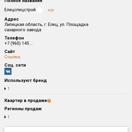
Полное название
Округ
Елецспецстрой
н/р
NaN
Все
Адрес
Липецкая область, г. Елец, ул. Площадка
Район в городе
сахарного завода
Все
Телефон
+7 (960) 145 ...
Цена
₽/м²
млн ₽
Сайт
от
до
Ссылка
Общая площадь, м²
Соц. сети
от
до
Используют бренд
Срок сдачи
от
до
1
Вид объекта
Квартир в продаже
Регионы продаж
1
Кол-во комнат