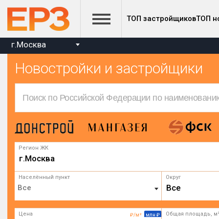
ТОП застройщиков
ТОП н
г.Москва
Новостройки и застройщики
Регион ЖК
г.Москва
Населённый пункт
Округ
Все
Цена
Общая площадь, м
₽/м²
млн ₽