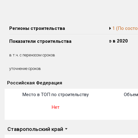
Регионы строительства
1 (По состо
Сдано в 2018
Сдано в 2019
Сдано в 2020
Показатели строительства
0 м²
11 971 м²
0 м²
0 м²
11 971 м²
0 м²
в т.ч. с переносом сроков
(0%)
(100%)
(0%)
54 месяцев
уточнение сроков
Российская Федерация
Объекты
Объекты
Объекты
Объекты
Объекты
Объекты
Объекты
Объекты
Объекты
Объекты
Объекты
Место в ТОП по строительству
Объем
Нет
Ставропольский край