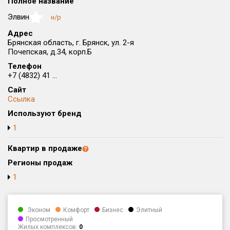
Полное название
Округ
Элвин
н/р
NaN
Все
Адрес
Брянская область, г. Брянск, ул. 2-я
Район в городе
Почепская, д.34, корп.Б
Все
Телефон
+7 (4832) 41 ...
Цена
₽/м²
млн ₽
Сайт
от
до
Ссылка
Общая площадь, м²
Используют бренд
от
до
1
Срок сдачи
Квартир в продаже
от
до
Регионы продаж
Вид объекта
1
Кол-во комнат
Эконом
Комфорт
Бизнес
Элитный
Просмотренный
Жилых комплексов:
0