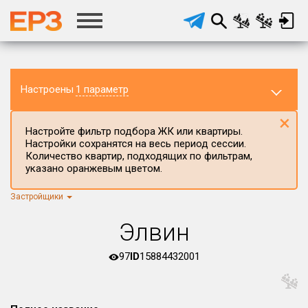
Настроены
1 параметр
×
Настройте фильтр подбора ЖК или квартиры.
Настройки сохранятся на весь период сессии.
Количество квартир, подходящих по фильтрам,
указано оранжевым цветом.
Застройщики
Регион ЖК
г.Москва
×
Элвин
Район в регионе
Все
97
ID
15884432001
Населённый пункт