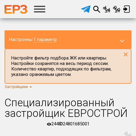
Настроены
1 параметр
×
Настройте фильтр подбора ЖК или квартиры.
Настройки сохранятся на весь период сессии.
Количество квартир, подходящих по фильтрам,
указано оранжевым цветом.
Застройщики
Регион ЖК
г.Москва
×
Специализированный
Район в регионе
застройщик ЕВРОСТРОЙ
Все
244
ID
24801685001
Населённый пункт