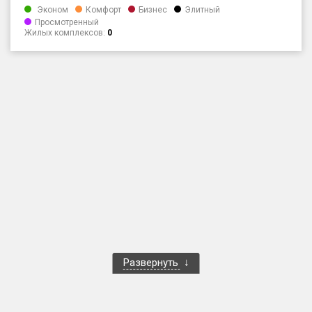
Эконом
Комфорт
Бизнес
Элитный
Только новые
Просмотренный
Жилых комплексов:
0
Оценка ЕРЗ ЖК
от
до
с продажами
Рейтинг ЕРЗ
Найдено:
Жилых комплексов
1 400 из 1 401
Многоквартирных домов
3 586 из 3 585
Блокированных домов
23 из 23
Развернуть
Домов с апартаментами
258 из 258
Поселков таунхаусов
7 из 7
Многоквартирных домов
2 из 2