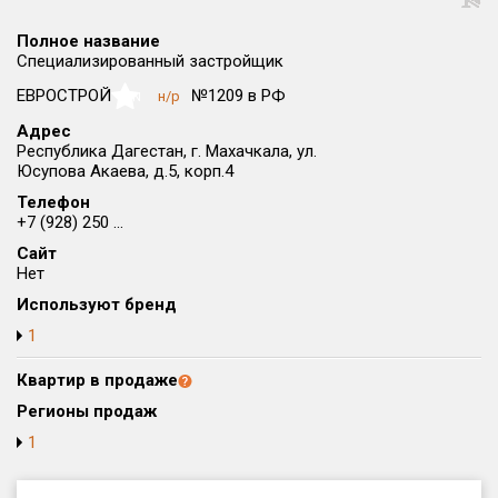
Округ
Полное название
Все
Специализированный застройщик
Район в городе
ЕВРОСТРОЙ
№1209 в РФ
н/р
NaN
Все
Адрес
Республика Дагестан, г. Махачкала, ул.
Юсупова Акаева, д.5, корп.4
Цена
₽/м²
млн ₽
от
до
Телефон
+7 (928) 250 ...
Общая площадь, м²
Сайт
от
до
Нет
Используют бренд
Срок сдачи
от
до
1
Вид объекта
Квартир в продаже
Регионы продаж
1
Кол-во комнат