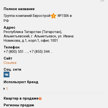
Округ
Полное название
Все
Группа компаний Еврострой
№1506 в
3
Район в городе
РФ
Все
Адрес
Республика Татарстан (Татарстан),
Альметьевский, г. Альметьевск, ул. Ивана
Цена
₽/м²
млн ₽
Новикова, д.1, корп.1, офис 1001
от
до
Телефон
+7 (800) 551 ... , +7 (855) 344 ...
Общая площадь, м²
от
до
Сайт
Ссылка
Срок сдачи
Соц. сети
от
до
Вид объекта
Используют бренд
1
Кол-во комнат
Квартир в продаже
Регионы продаж