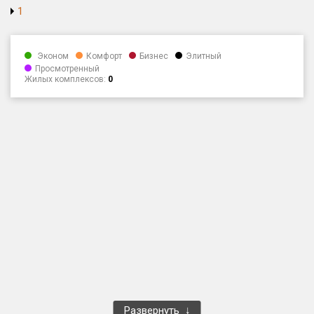
1
Только новые
Оценка ЕРЗ ЖК
Эконом
Комфорт
Бизнес
Элитный
от
до
Просмотренный
Жилых комплексов:
0
с продажами
Рейтинг ЕРЗ
Найдено:
Жилых комплексов
1 401 из 1 402
Многоквартирных домов
3 587 из 3 588
Блокированных домов
23 из 23
Домов с апартаментами
258 из 258
Поселков таунхаусов
7 из 7
Многоквартирных домов
2 из 2
Развернуть