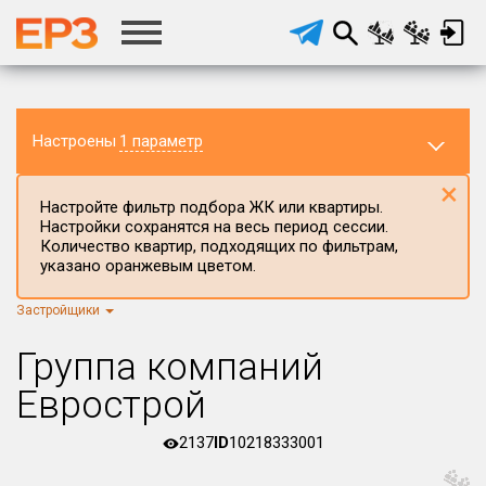
Настроены
1 параметр
×
Настройте фильтр подбора ЖК или квартиры.
Настройки сохранятся на весь период сессии.
Количество квартир, подходящих по фильтрам,
указано оранжевым цветом.
Застройщики
Регион ЖК
г.Москва
×
Группа компаний
Район в регионе
Еврострой
Все
2137
ID
10218333001
Населённый пункт