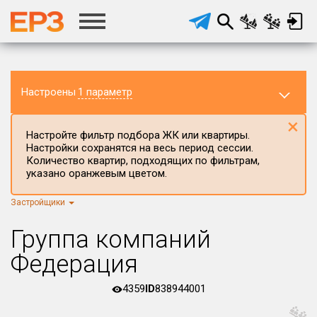
Настроены
1 параметр
×
Настройте фильтр подбора ЖК или квартиры.
Настройки сохранятся на весь период сессии.
Количество квартир, подходящих по фильтрам,
указано оранжевым цветом.
Застройщики
Регион ЖК
г.Москва
×
Группа компаний
Район в регионе
Федерация
Все
4359
ID
838944001
Населённый пункт