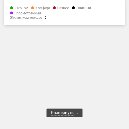
Только новые
Эконом
Комфорт
Бизнес
Элитный
Просмотренный
Жилых комплексов:
0
Оценка ЕРЗ ЖК
от
до
с продажами
Рейтинг ЕРЗ
Найдено:
Жилых комплексов
1 401 из 1 402
Многоквартирных домов
3 587 из 3 588
Блокированных домов
23 из 23
Домов с апартаментами
258 из 258
Развернуть
Поселков таунхаусов
7 из 7
Многоквартирных домов
2 из 2