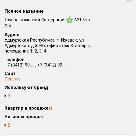
Округ
Полное название
Все
Группа компаний Федерация
№175 в
4
Район в городе
РФ
Все
Адрес
Удмуртская Республика, г. Ижевск, ул.
Удмуртская, д.304б, офис этаж 3, литер т,
Цена
₽/м²
млн ₽
помещение 1, 2, 3, 4
от
до
Телефон
+7 (3412) 90 ... , +7 (3412) 90 ...
Общая площадь, м²
от
до
Сайт
Ссылка
Срок сдачи
Используют бренд
от
до
9
Вид объекта
Квартир в продаже
Регионы продаж
Кол-во комнат
2