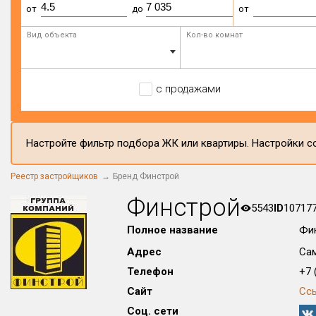
от
до
от
Вид объекта
Кол-во комнат
с продажами
Настройте фильтр подбора ЖК или квартиры. Настройки со
Реестр застройщиков
Бренд Финстрой
Финстрой
5543
ID
10717
Полное название
Фи
Адрес
Сам
Телефон
+7 (
Сайт
Сс
Соц. сети