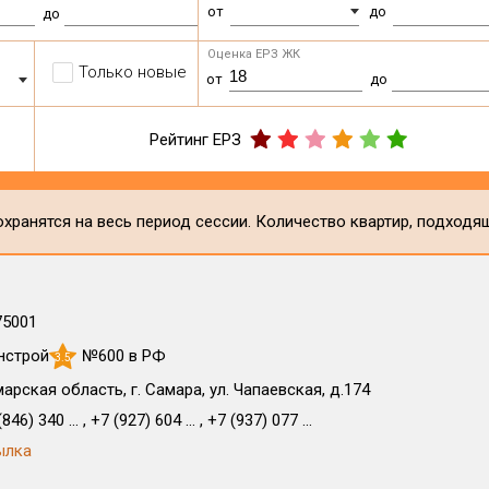
от
до
до
Оценка ЕРЗ ЖК
Только новые
от
до
Рейтинг ЕРЗ
хранятся на весь период сессии. Количество квартир, подходя
75001
нстрой
№600 в РФ
3.5
арская область, г. Самара, ул. Чапаевская, д.174
846) 340 ... , +7 (927) 604 ... , +7 (937) 077 ...
ылка