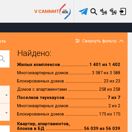
V САММИТ
Свернуть фильтр
рте
Найдено:
Жилых комплексов
1 401 из 1 402
Многоквартирных домов
3 587 из 3 588
Блокированных домов
23 из 23
Домов с апартаментами
258 из 258
Поселков таунхаусов
7 из 7
Многоквартирных домов
2 из 2
Блокированных домов
175 из 175
Квартир, апартаментов,
блоков в БД
56 039 из 56 039