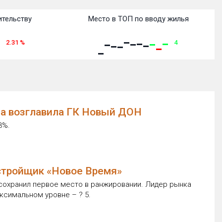
ительству
Место в ТОП по вводу жилья
2.31
%
4
да возглавила ГК Новый ДОН
3%.
стройщик «Новое Время»
сохранил первое место в ранжировании. Лидер рынка
ксимальном уровне – ? 5.