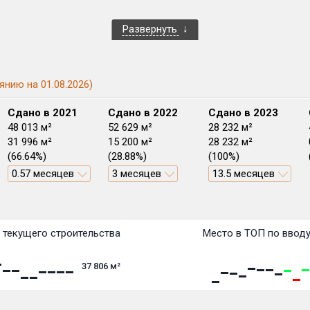
Развернуть
янию на 01.08.2026)
Сдано в 2021
Сдано в 2022
Сдано в 2023
48 013 м²
52 629 м²
28 232 м²
31 996 м²
15 200 м²
28 232 м²
(66.64%)
(28.88%)
(100%)
0.57 месяцев
3 месяцев
13.5 месяцев
План сдачи:
перв
План
План
План
План
План
План
План
План
План
План
План
 текущего строительства
Место в ТОП по ввод
37 806
м²