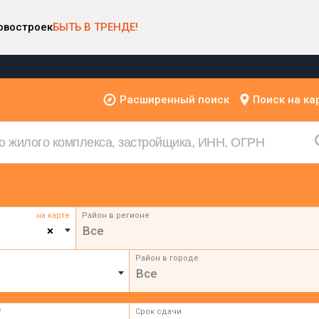
овостроек
БЫТЬ В ТРЕНДЕ!
Расширенный поиск
Поиск на ка
на карте
Район в регионе
×
Все
Район в городе
Все
²
Срок сдачи