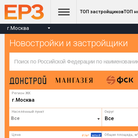
ТОП застройщиков
ТОП н
г.Москва
Новостройки и застройщики
Регион ЖК
г.Москва
Населённый пункт
Округ
Все
Цена
Общая площадь, м
₽/м²
млн ₽