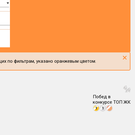
×
щих по фильтрам, указано оранжевым цветом.
Побед в
конкурсе ТОП ЖК
1
1