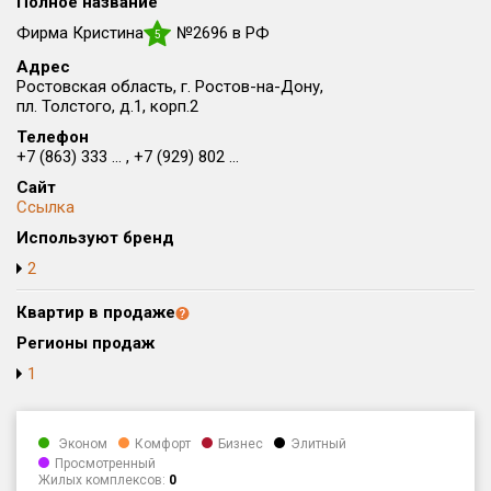
Полное название
Округ
Фирма Кристина
№2696 в РФ
5
Все
Адрес
Ростовская область, г. Ростов-на-Дону,
Район в городе
пл. Толстого, д.1, корп.2
Все
Телефон
+7 (863) 333 ... , +7 (929) 802 ...
Цена
₽/м²
млн ₽
Сайт
от
до
Ссылка
Используют бренд
Общая площадь, м²
от
до
2
Срок сдачи
Квартир в продаже
от
до
Регионы продаж
Вид объекта
1
Кол-во комнат
Эконом
Комфорт
Бизнес
Элитный
Просмотренный
Жилых комплексов:
0