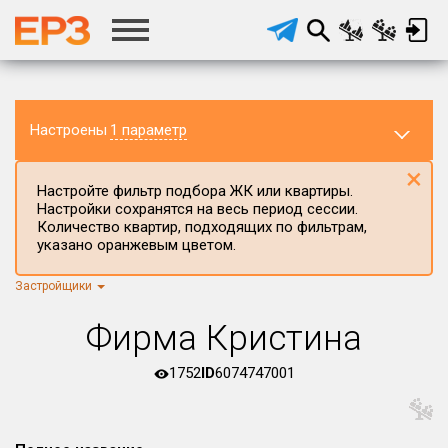
Настроены
1 параметр
×
Настройте фильтр подбора ЖК или квартиры.
Настройки сохранятся на весь период сессии.
Количество квартир, подходящих по фильтрам,
указано оранжевым цветом.
Застройщики
Регион ЖК
г.Москва
×
Фирма Кристина
Район в регионе
Все
1752
ID
6074747001
Населённый пункт