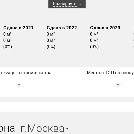
Развернуть
Сдано в 2021
Сдано в 2022
Сдано в 2023
0 м²
0 м²
0 м²
0 м²
0 м²
0 м²
(0%)
(0%)
(0%)
План
План
План
План
План
План
План
План
План
План
План
текущего строительства
Место в ТОП по вводу
Нет
Нет
иона
г.Москва