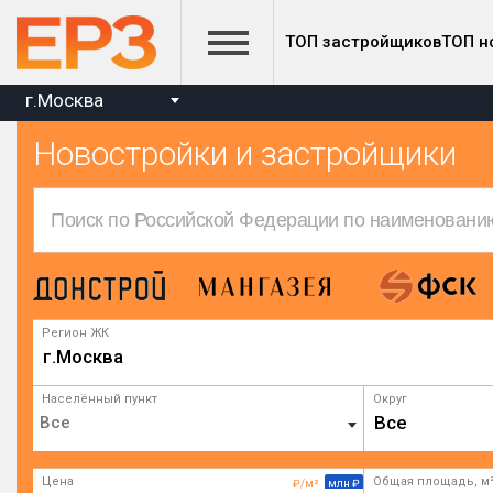
ТОП застройщиков
ТОП н
г.Москва
Новостройки и застройщики
Регион ЖК
г.Москва
Населённый пункт
Округ
Все
Цена
Общая площадь, м
₽/м²
млн ₽