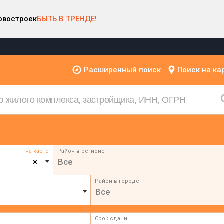
овостроек
БЫТЬ В ТРЕНДЕ!
Расширенный поиск
Поиск на ка
на карте
Район в регионе
×
Все
Район в городе
Все
²
Срок сдачи