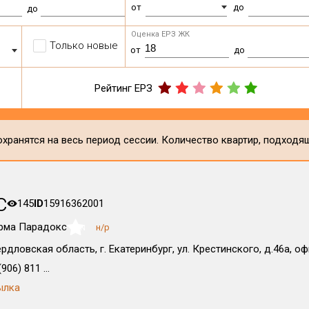
от
до
до
Оценка ЕРЗ ЖК
Только новые
от
до
Рейтинг ЕРЗ
хранятся на весь период сессии. Количество квартир, подходя
с
145
ID
15916362001
рма Парадокс
н/р
NaN
рдловская область, г. Екатеринбург, ул. Крестинского, д.46а, оф
906) 811 ...
ылка