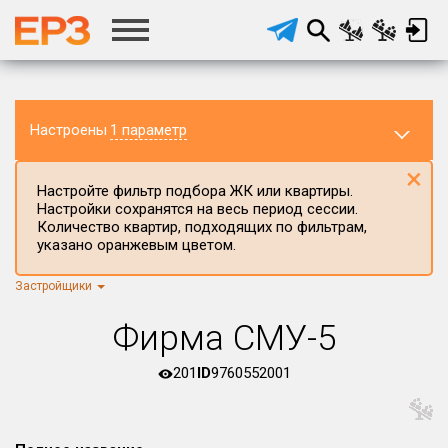
Настроены
1 параметр
×
Настройте фильтр подбора ЖК или квартиры.
Настройки сохранятся на весь период сессии.
Количество квартир, подходящих по фильтрам,
указано оранжевым цветом.
Застройщики
Регион ЖК
г.Москва
×
Фирма СМУ-5
Район в регионе
Все
201
ID
9760552001
Населённый пункт