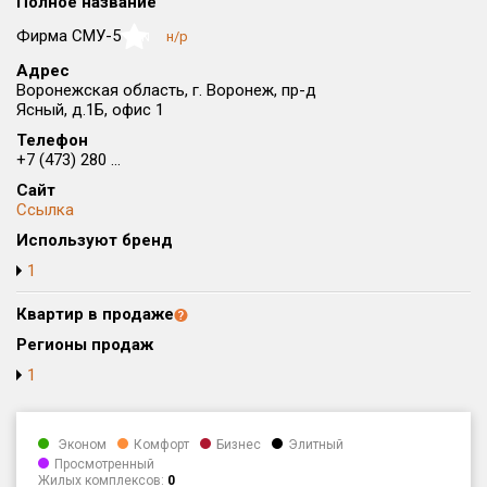
Полное название
Округ
Фирма СМУ-5
н/р
NaN
Все
Адрес
Воронежская область, г. Воронеж, пр-д
Район в городе
Ясный, д.1Б, офис 1
Все
Телефон
+7 (473) 280 ...
Цена
₽/м²
млн ₽
Сайт
от
до
Ссылка
Общая площадь, м²
Используют бренд
от
до
1
Срок сдачи
Квартир в продаже
от
до
Регионы продаж
Вид объекта
1
Кол-во комнат
Эконом
Комфорт
Бизнес
Элитный
Просмотренный
Жилых комплексов:
0