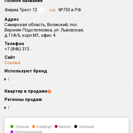
Полное название
Округ
Фирма Трест 12
№753 в РФ
н/р
NaN
Все
Адрес
Самарская область, Волжский, пос.
Район в городе
Верхняя Подстепновка, ул. Львовская,
Все
д.11А/6, корп.М1, офис 4
Телефон
Цена
₽/м²
млн ₽
+7 (846) 313 ...
от
до
Сайт
Ссылка
Общая площадь, м²
Используют бренд
от
до
1
Срок сдачи
от
до
Квартир в продаже
Регионы продаж
Вид объекта
1
Кол-во комнат
Эконом
Комфорт
Бизнес
Элитный
Просмотренный