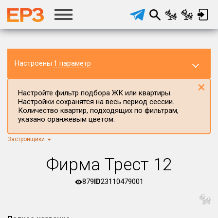
Настроены
1 параметр
×
Настройте фильтр подбора ЖК или квартиры.
Настройки сохранятся на весь период сессии.
Количество квартир, подходящих по фильтрам,
указано оранжевым цветом.
Застройщики
Регион ЖК
г.Москва
×
Фирма Трест 12
Район в регионе
Все
879
ID
23110479001
Населённый пункт