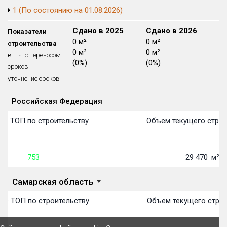
1 (По состоянию на 01.08.2026)
Блокированных домов
175 из 175
Квартир, апартаментов,
Сдано в 2024
Сдано в 2025
Сдано в 2026
Показатели
блоков в БД
56 039 из 56 039
0 м²
0 м²
0 м²
строительства
0 м²
0 м²
0 м²
в т.ч. с переносом
(0%)
(0%)
(0%)
сроков
уточнение сроков
Российская Федерация
Объекты
Объекты
Объекты
Объекты
Объекты
Объекты
Объекты
Объекты
Объекты
Объекты
Объекты
Объекты
План сдачи:
первон
План 
План 
План 
План 
План 
План 
План 
План 
План 
План 
План 
 в ТОП по строительству
Объем текущего строи
753
29 470
м²
Самарская область
 в ТОП по строительству
Объем текущего строи