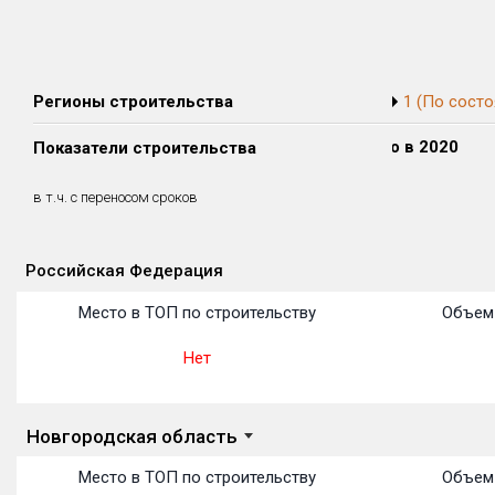
Регионы строительства
1 (По состо
Сдано в 2018
Сдано в 2019
Сдано в 2020
Показатели строительства
0 м²
0 м²
0 м²
0 м²
0 м²
0 м²
в т.ч. с переносом сроков
(0%)
(0%)
(0%)
Российская Федерация
Объекты
Объекты
Объекты
Объекты
Объекты
Объекты
Объекты
Объекты
Объекты
Объекты
Объекты
Место в ТОП по строительству
Объем 
Нет
Новгородская область
Место в ТОП по строительству
Объем 