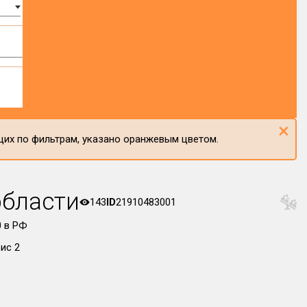
×
щих по фильтрам, указано оранжевым цветом.
области
143
ID
21910483001
 в РФ
ис 2