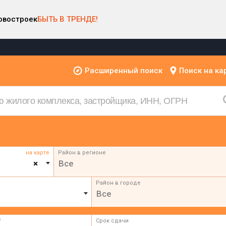
овостроек
БЫТЬ В ТРЕНДЕ!
Расширенный поиск
Поиск на ка
на карте
Район в регионе
×
Все
Район в городе
Все
²
Срок сдачи