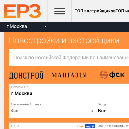
ТОП застройщиков
ТОП н
г.Москва
Новостройки и застройщики
Регион ЖК
г.Москва
Населённый пункт
Округ
Все
Цена
Общая площадь, м
₽/м²
млн ₽