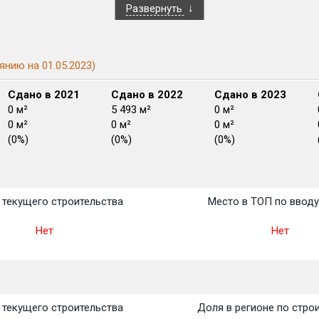
Развернуть
янию на 01.05.2023)
Сдано в 2021
Сдано в 2022
Сдано в 2023
0 м²
5 493 м²
0 м²
0 м²
0 м²
0 м²
(0%)
(0%)
(0%)
План
План
План
План
План
План
План
План
План
План
План
текущего строительства
Место в ТОП по ввод
Нет
Нет
текущего строительства
Доля в регионе по стро