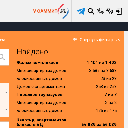
V САММИТ
Свернуть фильтр
рте
Найдено:
Жилых комплексов
1 401 из 1 402
Многоквартирных домов
3 587 из 3 588
Блокированных домов
23 из 23
Домов с апартаментами
258 из 258
Поселков таунхаусов
7 из 7
Многоквартирных домов
2 из 2
Блокированных домов
175 из 175
Квартир, апартаментов,
блоков в БД
56 039 из 56 039