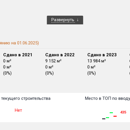
Развернуть
янию на 01.06.2025)
Сдано в 2021
Сдано в 2022
Сдано в 2023
0 м²
9 152 м²
13 984 м²
0 м²
0 м²
0 м²
(0%)
(0%)
(0%)
План
План
План
План
План
План
План
План
План
План
План
текущего строительства
Место в ТОП по ввод
Нет
435