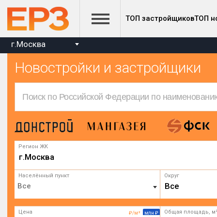
ТОП застройщиков
ТОП н
г.Москва
Новостройки и застройщики
Регион ЖК
г.Москва
Населённый пункт
Округ
Все
Цена
Общая площадь, м
₽/м²
млн ₽