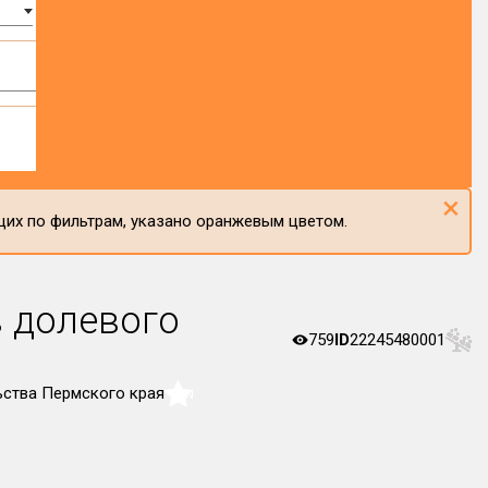
×
щих по фильтрам, указано оранжевым цветом.
 долевого
759
ID
22245480001
ьства Пермского края
NaN