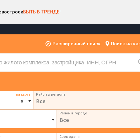
овостроек
БЫТЬ В ТРЕНДЕ!
Расширенный поиск
Поиск на ка
на карте
Район в регионе
×
Все
Район в городе
Все
²
Срок сдачи