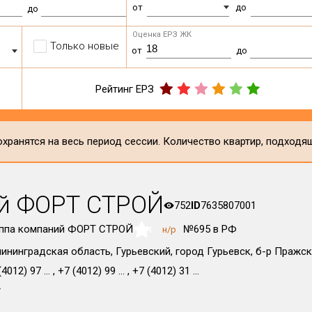
от
до
до
Оценка ЕРЗ ЖК
Только новые
от
до
Рейтинг ЕРЗ
хранятся на весь период сессии. Количество квартир, подходя
ий ФОРТ СТРОЙ
752
ID
7635807001
уппа компаний ФОРТ СТРОЙ
№695 в РФ
н/р
NaN
ининградская область, Гурьевский, город Гурьевск, б-р Пражски
4012) 97 ... , +7 (4012) 99 ... , +7 (4012) 31 ...
т