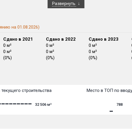
Развернуть
янию на 01.08.2026)
Сдано в 2021
Сдано в 2022
Сдано в 2023
0 м²
0 м²
0 м²
0 м²
0 м²
0 м²
(0%)
(0%)
(0%)
План сдачи:
перв
План
План
План
План
План
План
План
План
План
План
План
 текущего строительства
Место в ТОП по ввод
32 506
м²
788