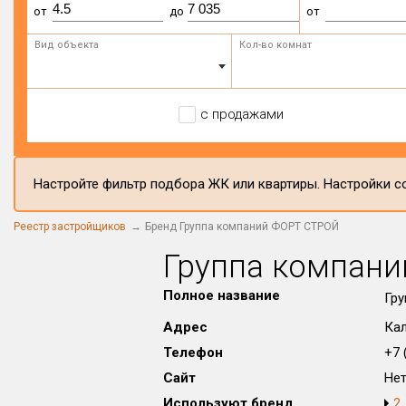
от
до
от
Вид объекта
Кол-во комнат
с продажами
Настройте фильтр подбора ЖК или квартиры. Настройки со
Реестр застройщиков
Бренд Группа компаний ФОРТ СТРОЙ
Группа компан
Полное название
Гр
Адрес
Кал
Телефон
+7 (
Сайт
Не
Используют бренд
2