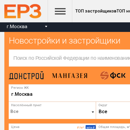
ТОП застройщиков
ТОП н
г.Москва
Новостройки и застройщики
Регион ЖК
г.Москва
Населённый пункт
Округ
Все
Цена
Общая площадь, м
₽/м²
млн ₽