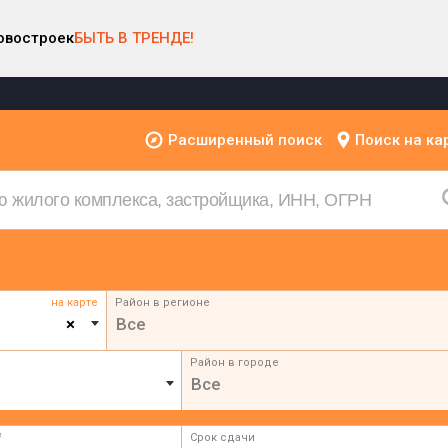
овостроек
БЫТЬ В ТРЕНДЕ!
Расширенный поиск
Поиск на ка
на карте
Район в регионе
×
Все
Район в городе
Все
²
Срок сдачи