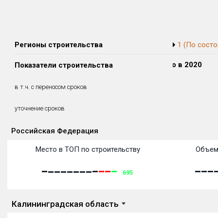
Регионы строительства
1 (По состо
Сдано в 2018
Сдано в 2019
Сдано в 2020
Показатели строительства
0 м²
9 343 м²
0 м²
0 м²
9 343 м²
0 м²
в т.ч. с переносом сроков
(0%)
(100%)
(0%)
5.3 месяцев
уточнение сроков
Российская Федерация
Объекты
Объекты
Объекты
Объекты
Объекты
Объекты
Объекты
Объекты
Объекты
Объекты
Объекты
Объекты
Место в ТОП по строительству
Объем
695
Калининградская область