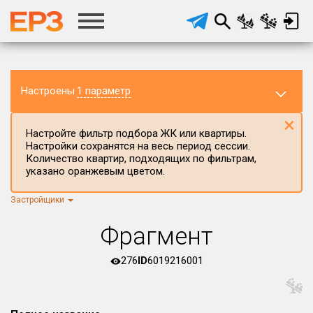
Настроены
1 параметр
×
Настройте фильтр подбора ЖК или квартиры.
Настройки сохранятся на весь период сессии.
Количество квартир, подходящих по фильтрам,
указано оранжевым цветом.
Застройщики
Регион ЖК
г.Москва
×
Фрагмент
Район в регионе
Все
276
ID
6019216001
Населённый пункт