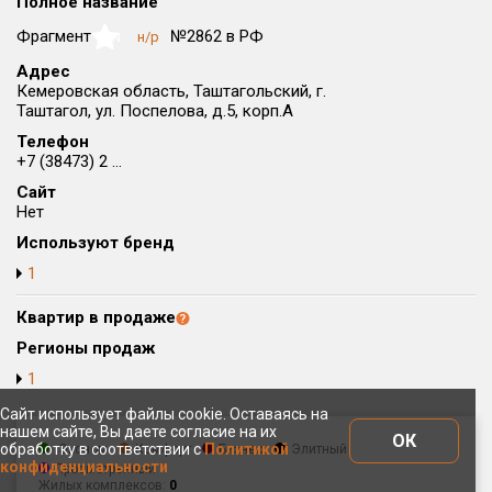
Полное название
Округ
Фрагмент
№2862 в РФ
н/р
NaN
Все
Адрес
Кемеровская область, Таштагольский, г.
Район в городе
Таштагол, ул. Поспелова, д.5, корп.А
Все
Телефон
+7 (38473) 2 ...
Цена
₽/м²
млн ₽
Сайт
от
до
Нет
Общая площадь, м²
Используют бренд
от
до
1
Срок сдачи
Квартир в продаже
от
до
Регионы продаж
Вид объекта
1
Сайт использует файлы cookie. Оставаясь на
нашем сайте, Вы даете согласие на их
Кол-во комнат
ОК
обработку в соответствии с
Политикой
Эконом
Комфорт
Бизнес
Элитный
конфиденциальности
Просмотренный
Жилых комплексов:
0