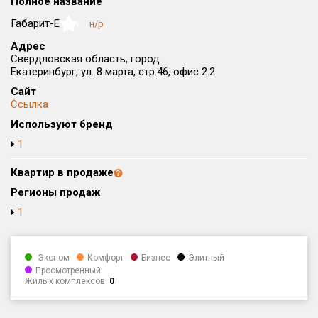
Полное название
Округ
Габарит-Е
н/р
NaN
Все
Адрес
Свердловская область, город
Район в городе
Екатеринбург, ул. 8 марта, стр.46, офис 2.2
Все
Сайт
Ссылка
Цена
₽/м²
млн ₽
Используют бренд
от
до
1
Общая площадь, м²
от
до
Квартир в продаже
Регионы продаж
Срок сдачи
1
от
до
Вид объекта
Эконом
Комфорт
Бизнес
Элитный
Просмотренный
Жилых комплексов:
0
Кол-во комнат