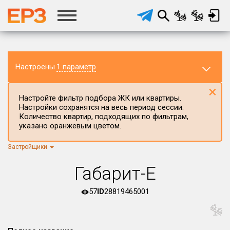
Настроены
1 параметр
×
Настройте фильтр подбора ЖК или квартиры.
Настройки сохранятся на весь период сессии.
Количество квартир, подходящих по фильтрам,
указано оранжевым цветом.
Застройщики
Регион ЖК
г.Москва
×
Габарит-Е
Район в регионе
Все
57
ID
28819465001
Населённый пункт