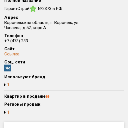
Полное название
Округ
ГарантСтрой
№2373 в РФ
4
Все
Адрес
Воронежская область, г. Воронеж, ул.
Район в городе
Чапаева, д.52, корп.А
Все
Телефон
+7 (473) 233 ...
Цена
₽/м²
млн ₽
Сайт
от
до
Ссылка
Соц. сети
Общая площадь, м²
от
до
Используют бренд
Срок сдачи
1
от
до
Квартир в продаже
Вид объекта
Регионы продаж
1
Кол-во комнат