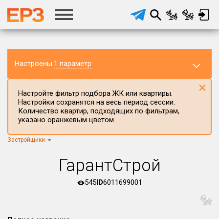
Настроены
1 параметр
×
Настройте фильтр подбора ЖК или квартиры.
Настройки сохранятся на весь период сессии.
Количество квартир, подходящих по фильтрам,
указано оранжевым цветом.
Застройщики
Регион ЖК
г.Москва
×
ГарантСтрой
Район в регионе
Все
545
ID
6011699001
Населённый пункт