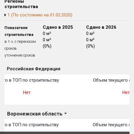
Регионы
Блокированных домов
175 из 175
строительства
1 (По состоянию на 01.02.2020)
Квартир, апартаментов,
блоков в БД
56 039 из 56 039
Сдано в 2024
Сдано в 2025
Сдано в 2026
Показатели
0 м²
0 м²
0 м²
строительства
0 м²
0 м²
0 м²
в т.ч. с переносом
(0%)
(0%)
(0%)
сроков
уточнение сроков
Российская Федерация
Объекты
Объекты
Объекты
Объекты
Объекты
Объекты
Объекты
Объекты
Объекты
Объекты
Объекты
План 
План 
План 
План 
План 
План 
План 
План 
План 
План 
План 
сто в ТОП по строительству
Объем текущего ст
Нет
Нет
Воронежская область
сто в ТОП по строительству
Объем текущего стр