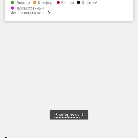
Эконом
Комфорт
Бизнес
Элитный
Только новые
Просмотренный
Жилых комплексов:
0
Оценка ЕРЗ ЖК
от
до
с продажами
Рейтинг ЕРЗ
Найдено:
Жилых комплексов
1 401 из 1 402
Многоквартирных домов
3 587 из 3 588
Блокированных домов
23 из 23
Развернуть
Домов с апартаментами
258 из 258
Поселков таунхаусов
7 из 7
Многоквартирных домов
2 из 2