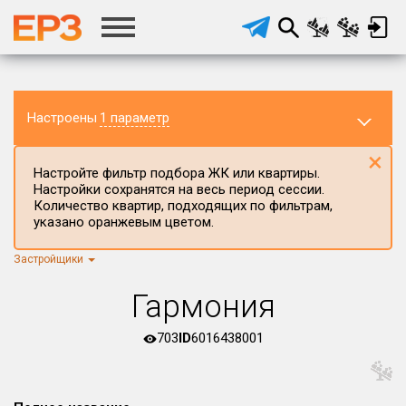
Настроены
1 параметр
×
Настройте фильтр подбора ЖК или квартиры.
Настройки сохранятся на весь период сессии.
Количество квартир, подходящих по фильтрам,
указано оранжевым цветом.
Застройщики
Регион ЖК
г.Москва
×
Гармония
Район в регионе
Все
703
ID
6016438001
Населённый пункт