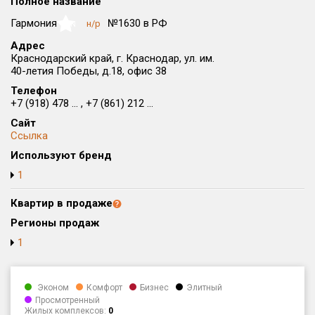
Полное название
Округ
Гармония
№1630 в РФ
н/р
NaN
Все
Адрес
Краснодарский край, г. Краснодар, ул. им.
Район в городе
40-летия Победы, д.18, офис 38
Все
Телефон
+7 (918) 478 ... , +7 (861) 212 ...
Цена
₽/м²
млн ₽
Сайт
от
до
Ссылка
Общая площадь, м²
Используют бренд
от
до
1
Срок сдачи
Квартир в продаже
от
до
Регионы продаж
Вид объекта
1
Кол-во комнат
Эконом
Комфорт
Бизнес
Элитный
Просмотренный
Жилых комплексов:
0