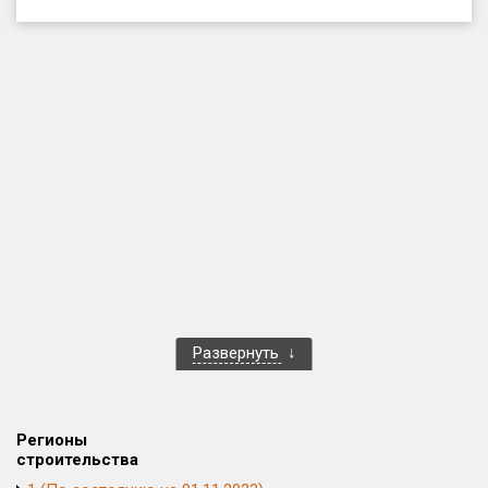
Только новые
Оценка ЕРЗ ЖК
от
до
с продажами
Рейтинг ЕРЗ
Найдено:
Жилых комплексов
1 400 из 1 401
Развернуть
Многоквартирных домов
3 586 из 3 585
Блокированных домов
23 из 23
Домов с апартаментами
258 из 258
Регионы
Поселков таунхаусов
7 из 7
строительства
Многоквартирных домов
2 из 2