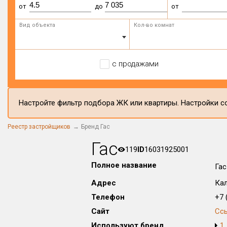
от
до
от
Вид объекта
Кол-во комнат
с продажами
Настройте фильтр подбора ЖК или квартиры. Настройки со
Реестр застройщиков
Бренд Гас
Гас
119
ID
16031925001
Полное название
Гас
Адрес
Кал
Телефон
+7 (
Сайт
Сс
Используют бренд
1