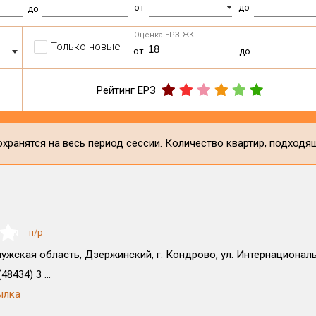
от
до
до
Оценка ЕРЗ ЖК
Только новые
от
до
Рейтинг ЕРЗ
хранятся на весь период сессии. Количество квартир, подходя
н/р
NaN
ужская область, Дзержинский, г. Кондрово, ул. Интернациональ
48434) 3 ...
ылка