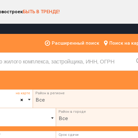
овостроек
БЫТЬ В ТРЕНДЕ!
Расширенный поиск
Поиск на ка
на карте
Район в регионе
×
Все
Район в городе
Все
²
Срок сдачи