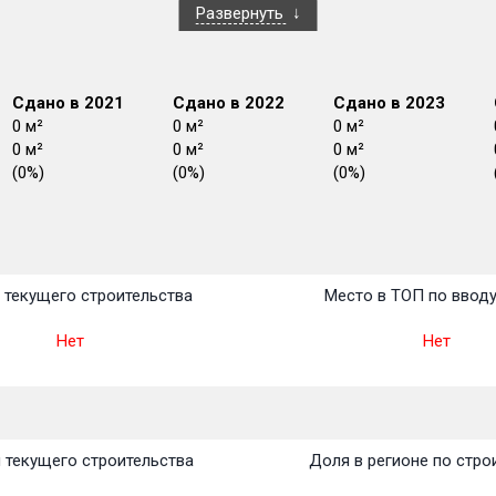
Развернуть
Сдано в 2021
Сдано в 2022
Сдано в 2023
0 м²
0 м²
0 м²
0 м²
0 м²
0 м²
(0%)
(0%)
(0%)
План
План
План
План
План
План
План
План
План
План
План
 текущего строительства
Место в ТОП по ввод
Нет
Нет
 текущего строительства
Доля в регионе по стро