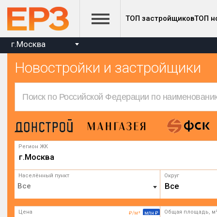
ТОП застройщиков
ТОП н
г.Москва
Новостройки и застройщики
Регион ЖК
г.Москва
Населённый пункт
Округ
Все
Цена
Общая площадь, м
₽/м²
млн ₽