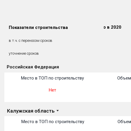
Сдано в 2018
Сдано в 2019
Сдано в 2020
Показатели строительства
0 м²
0 м²
0 м²
0 м²
0 м²
0 м²
в т.ч. с переносом сроков
(0%)
(0%)
(0%)
уточнение сроков
Российская Федерация
Объекты
Объекты
Объекты
Объекты
Объекты
Объекты
Объекты
Объекты
Объекты
Объекты
Объекты
Место в ТОП по строительству
Объем
Нет
Калужская область
Место в ТОП по строительству
Объем