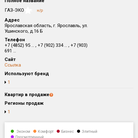
Полное название
Округ
ГАЗ-ЭКО
н/р
NaN
Все
Адрес
Ярославская область, г. Ярославль, ул.
Район в городе
Ушинского, д.16 Б
Все
Телефон
+7 (4852) 95 ... , +7 (902) 334 ... , +7 (903)
Цена
₽/м²
млн ₽
691 ...
от
до
Сайт
Ссылка
Общая площадь, м²
Используют бренд
от
до
1
Срок сдачи
от
до
Квартир в продаже
Регионы продаж
Вид объекта
1
Кол-во комнат
Эконом
Комфорт
Бизнес
Элитный
Просмотренный