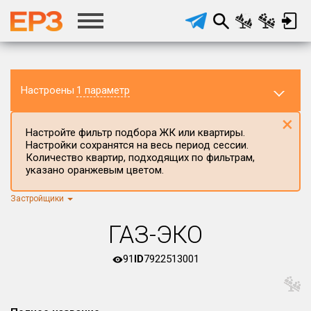
Настроены
1 параметр
×
Настройте фильтр подбора ЖК или квартиры.
Настройки сохранятся на весь период сессии.
Количество квартир, подходящих по фильтрам,
указано оранжевым цветом.
Застройщики
Регион ЖК
г.Москва
×
ГАЗ-ЭКО
Район в регионе
Все
91
ID
7922513001
Населённый пункт