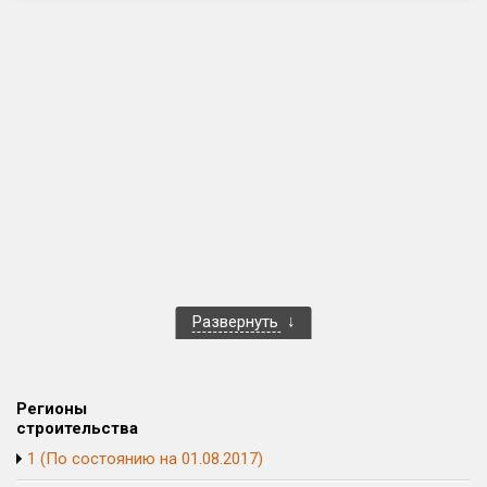
Только новые
Оценка ЕРЗ ЖК
от
до
с продажами
Рейтинг ЕРЗ
Найдено:
Развернуть
Жилых комплексов
1 401 из 1 402
Многоквартирных домов
3 587 из 3 588
Блокированных домов
23 из 23
Регионы
Домов с апартаментами
258 из 258
строительства
Поселков таунхаусов
7 из 7
1 (По состоянию на 01.08.2017)
Многоквартирных домов
2 из 2