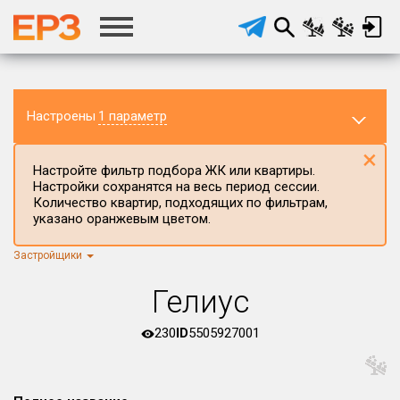
Настроены
1 параметр
×
Настройте фильтр подбора ЖК или квартиры.
Настройки сохранятся на весь период сессии.
Количество квартир, подходящих по фильтрам,
указано оранжевым цветом.
Застройщики
Регион ЖК
г.Москва
×
Гелиус
Район в регионе
Все
230
ID
5505927001
Населённый пункт