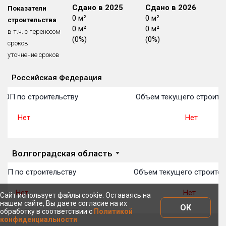
Сдано в 2024
Сдано в 2025
Сдано в 2026
Показатели
Блокированных домов
175 из 175
0 м²
0 м²
0 м²
строительства
Квартир, апартаментов,
0 м²
0 м²
0 м²
в т.ч. с переносом
блоков в БД
56 039 из 56 039
(0%)
(0%)
(0%)
сроков
уточнение сроков
Российская Федерация
Объекты
Объекты
Объекты
Объекты
Объекты
Объекты
Объекты
Объекты
Объекты
Объекты
Объекты
План 
План 
План 
План 
План 
План 
План 
План 
План 
План 
План 
ТОП по строительству
Объем текущего строите
Нет
Нет
Волгоградская область
ТОП по строительству
Объем текущего строител
Нет
Нет
Сайт использует файлы cookie. Оставаясь на
нашем сайте, Вы даете согласие на их
ОК
обработку в соответствии с
Политикой
конфиденциальности