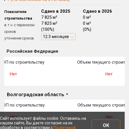
Блокированных домов
175 из 175
Сдано в 2024
Сдано в 2025
Сдано в 2026
Показатели
Квартир, апартаментов,
5 064 м²
7 825 м²
0 м²
строительства
блоков в БД
56 039 из 56 039
5 064 м²
7 825 м²
0 м²
в т.ч. с переносом
(100%)
(100%)
(0%)
сроков
10 месяцев
12.3 месяцев
уточнение сроков
Российская Федерация
Объекты
Объекты
Объекты
Объекты
Объекты
Объекты
Объекты
Объекты
Объекты
Объекты
Объекты
План 
План 
План 
План 
План 
План 
План 
План 
План 
План 
План 
ТОП по строительству
Объем текущего строител
Нет
Нет
Волгоградская область
ТОП по строительству
Объем текущего строите
Нет
Нет
Сайт использует файлы cookie. Оставаясь на
нашем сайте, Вы даете согласие на их
ОК
обработку в соответствии с
Политикой