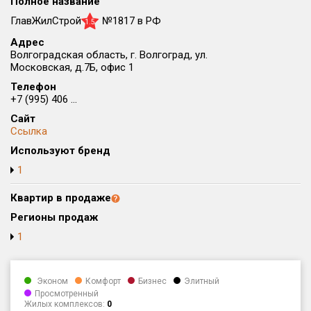
Полное название
Округ
ГлавЖилСтрой
№1817 в РФ
1.5
Все
Адрес
Волгоградская область, г. Волгоград, ул.
Район в городе
Московская, д.7Б, офис 1
Все
Телефон
+7 (995) 406 ...
Цена
₽/м²
млн ₽
Сайт
от
до
Ссылка
Используют бренд
Общая площадь, м²
от
до
1
Срок сдачи
Квартир в продаже
от
до
Регионы продаж
Вид объекта
1
Кол-во комнат
Эконом
Комфорт
Бизнес
Элитный
Просмотренный
Жилых комплексов:
0