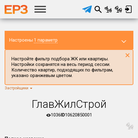
Настроены
1 параметр
×
Настройте фильтр подбора ЖК или квартиры.
Настройки сохранятся на весь период сессии.
Количество квартир, подходящих по фильтрам,
указано оранжевым цветом.
Застройщики
Регион ЖК
г.Москва
×
ГлавЖилСтрой
Район в регионе
Все
1036
ID
10620850001
Населённый пункт