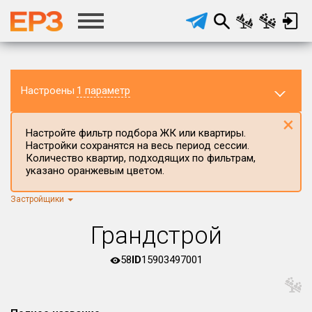
Настроены
1 параметр
×
Настройте фильтр подбора ЖК или квартиры.
Настройки сохранятся на весь период сессии.
Количество квартир, подходящих по фильтрам,
указано оранжевым цветом.
Застройщики
Регион ЖК
г.Москва
×
Грандстрой
Район в регионе
Все
58
ID
15903497001
Населённый пункт