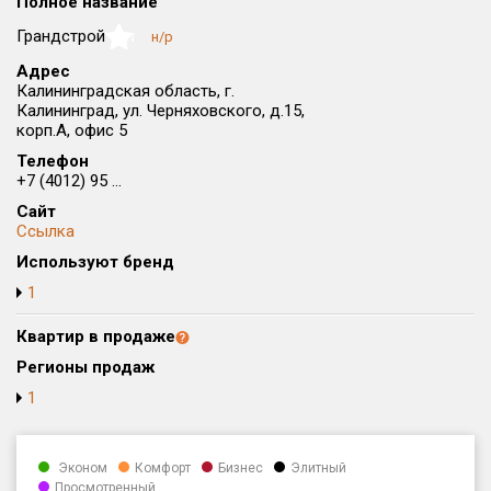
Полное название
Округ
Грандстрой
н/р
NaN
Все
Адрес
Калининградская область, г.
Район в городе
Калининград, ул. Черняховского, д.15,
Все
корп.А, офис 5
Телефон
Цена
₽/м²
млн ₽
+7 (4012) 95 ...
от
до
Сайт
Ссылка
Общая площадь, м²
Используют бренд
от
до
1
Срок сдачи
от
до
Квартир в продаже
Регионы продаж
Вид объекта
1
Кол-во комнат
Эконом
Комфорт
Бизнес
Элитный
Просмотренный