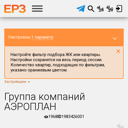
Настроены
1 параметр
×
Настройте фильтр подбора ЖК или квартиры.
Настройки сохранятся на весь период сессии.
Количество квартир, подходящих по фильтрам,
указано оранжевым цветом.
Застройщики
Регион ЖК
г.Москва
×
Группа компаний
Район в регионе
АЭРОПЛАН
Все
1968
ID
1983426001
Населённый пункт