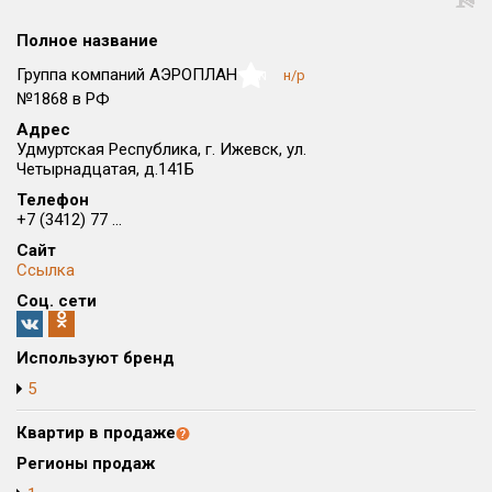
Округ
Полное название
Все
Группа компаний АЭРОПЛАН
н/р
NaN
Район в городе
№1868 в РФ
Все
Адрес
Удмуртская Республика, г. Ижевск, ул.
Четырнадцатая, д.141Б
Цена
₽/м²
млн ₽
от
до
Телефон
+7 (3412) 77 ...
Общая площадь, м²
Сайт
от
до
Ссылка
Соц. сети
Срок сдачи
от
до
Используют бренд
Вид объекта
5
Квартир в продаже
Кол-во комнат
Регионы продаж