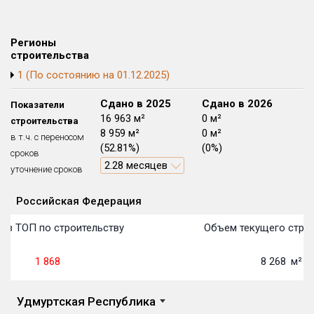
Блокированных домов
175 из 175
Квартир, апартаментов,
Регионы
блоков в БД
56 039 из 56 039
строительства
1 (По состоянию на 01.12.2025)
Сдано в 2024
Сдано в 2025
Сдано в 2026
Показатели
0 м²
16 963 м²
0 м²
строительства
0 м²
8 959 м²
0 м²
в т.ч. с переносом
(0%)
(52.81%)
(0%)
сроков
2.28 месяцев
уточнение сроков
Российская Федерация
Объекты
Объекты
Объекты
Объекты
Объекты
Объекты
Объекты
Объекты
Объекты
Объекты
Объекты
План 
План 
План 
План 
План 
План 
План 
План 
План 
План 
План 
 в ТОП по строительству
Объем текущего строи
1 868
8 268
м²
Удмуртская Республика