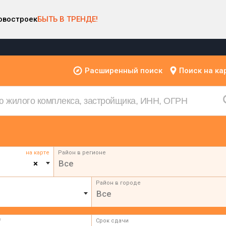
овостроек
БЫТЬ В ТРЕНДЕ!
Расширенный поиск
Поиск на ка
на карте
Район в регионе
×
Все
Район в городе
Все
²
Срок сдачи