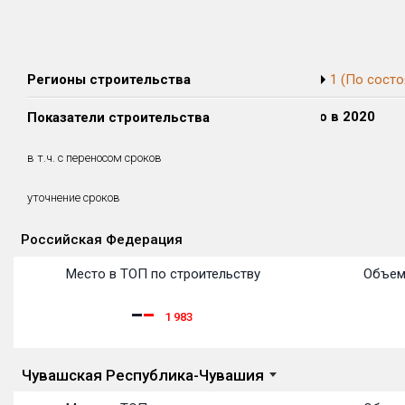
Регионы строительства
1 (По состо
Сдано в 2018
Сдано в 2019
Сдано в 2020
Показатели строительства
0 м²
0 м²
0 м²
0 м²
0 м²
0 м²
в т.ч. с переносом сроков
(0%)
(0%)
(0%)
уточнение сроков
Российская Федерация
Объекты
Объекты
Объекты
Объекты
Объекты
Объекты
Объекты
Объекты
Объекты
Объекты
Объекты
Место в ТОП по строительству
Объем
1 983
Чувашская Республика-Чувашия