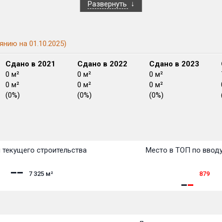
Развернуть
янию на 01.10.2025)
Сдано в 2021
Сдано в 2022
Сдано в 2023
0 м²
0 м²
0 м²
0 м²
0 м²
0 м²
(0%)
(0%)
(0%)
План
План
План
План
План
План
План
План
План
План
План
 текущего строительства
Место в ТОП по ввод
7 325
м²
879