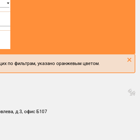
×
щих по фильтрам, указано оранжевым цветом.
влева, д.3, офис Б107