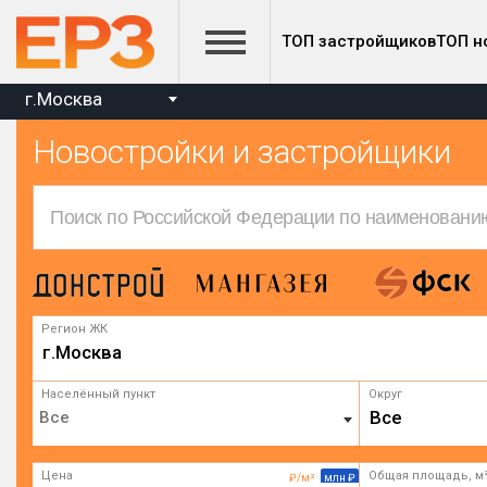
ТОП застройщиков
ТОП н
г.Москва
Новостройки и застройщики
Регион ЖК
г.Москва
Населённый пункт
Округ
Все
Цена
Общая площадь, м
₽/м²
млн ₽