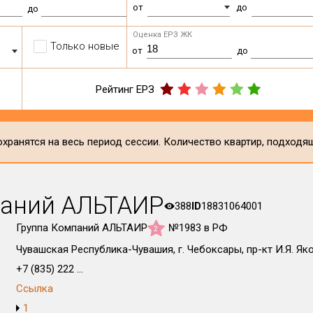
от
до
до
Оценка ЕРЗ ЖК
Только новые
от
до
Рейтинг ЕРЗ
хранятся на весь период сессии. Количество квартир, подходя
паний АЛЬТАИР
388
ID
18831064001
Группа Компаний АЛЬТАИР
№1983 в РФ
2
Чувашская Республика-Чувашия, г. Чебоксары, пр-кт И.Я. Яко
+7 (835) 222 ...
Ссылка
1