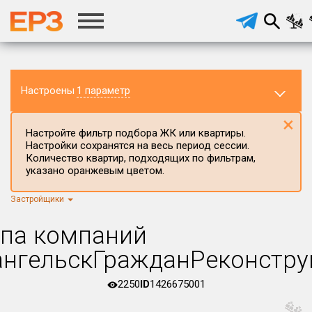
Настроены
1 параметр
×
Настройте фильтр подбора ЖК или квартиры.
Настройки сохранятся на весь период сессии.
Количество квартир, подходящих по фильтрам,
указано оранжевым цветом.
Застройщики
Регион ЖК
г.Москва
×
ппа компаний
Район в регионе
ангельскГражданРеконстру
Все
2250
ID
1426675001
Населённый пункт