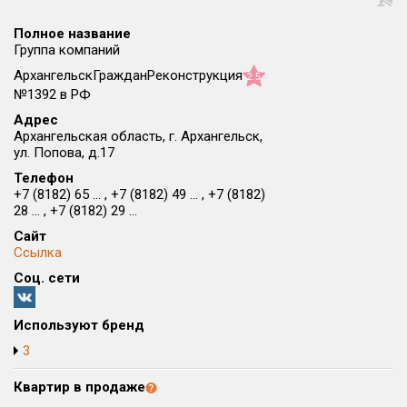
Округ
Полное название
Все
Группа компаний
АрхангельскГражданРеконструкция
Район в городе
2.5
Все
№1392 в РФ
Адрес
Архангельская область, г. Архангельск,
Цена
₽/м²
млн ₽
ул. Попова, д.17
от
до
Телефон
+7 (8182) 65 ... , +7 (8182) 49 ... , +7 (8182)
Общая площадь, м²
28 ... , +7 (8182) 29 ...
от
до
Сайт
Ссылка
Срок сдачи
от
до
Соц. сети
Вид объекта
Используют бренд
3
Кол-во комнат
Квартир в продаже