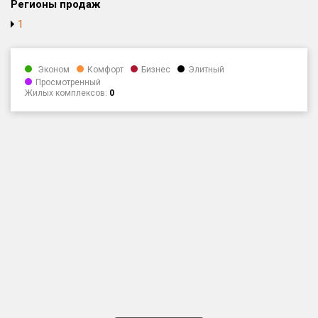
Регионы продаж
Только новые
1
Оценка ЕРЗ ЖК
от
до
Эконом
Комфорт
Бизнес
Элитный
Просмотренный
Жилых комплексов:
0
с продажами
Рейтинг ЕРЗ
Найдено:
Жилых комплексов
1 400 из 1 401
Многоквартирных домов
3 584 из 3 585
Блокированных домов
23 из 23
Домов с апартаментами
258 из 258
Поселков таунхаусов
7 из 7
Многоквартирных домов
2 из 2