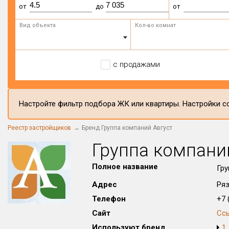
от
до
от
Вид объекта
Кол-во комнат
с продажами
Настройте фильтр подбора ЖК или квартиры. Настройки со
Реестр застройщиков
Бренд Группа компаний Август
Группа компани
Полное название
Гру
Адрес
Ряз
Телефон
+7 (
Сайт
Сс
Используют бренд
1