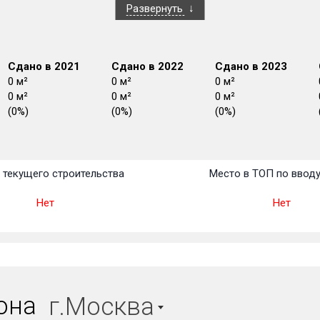
Развернуть
Сдано в 2021
Сдано в 2022
Сдано в 2023
0 м²
0 м²
0 м²
0 м²
0 м²
0 м²
(0%)
(0%)
(0%)
План
План
План
План
План
План
План
План
План
План
План
текущего строительства
Место в ТОП по ввод
Нет
Нет
иона
г.Москва