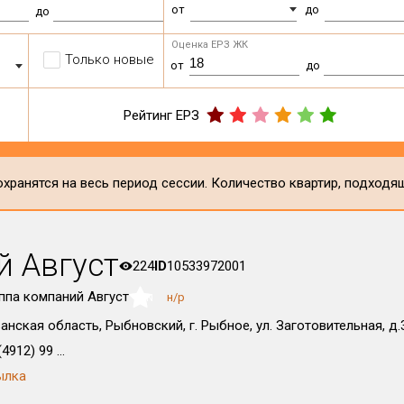
от
до
до
Оценка ЕРЗ ЖК
Только новые
от
до
Рейтинг ЕРЗ
хранятся на весь период сессии. Количество квартир, подходя
й Август
224
ID
10533972001
ппа компаний Август
н/р
NaN
анская область, Рыбновский, г. Рыбное, ул. Заготовительная, д.3
4912) 99 ...
ылка