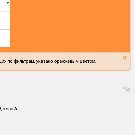
×
щих по фильтрам, указано оранжевым цветом.
, корп.А