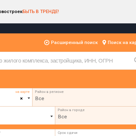
овостроек
БЫТЬ В ТРЕНДЕ!
Расширенный поиск
Поиск на ка
на карте
Район в регионе
×
Все
Район в городе
Все
²
Срок сдачи