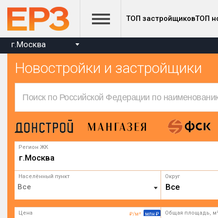
ТОП застройщиков
ТОП н
г.Москва
Новостройки и застройщики
Регион ЖК
г.Москва
Населённый пункт
Округ
Все
Цена
Общая площадь, м
₽/м²
млн ₽