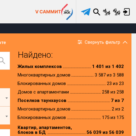
V САММИТ
Свернуть фильтр
рте
Найдено:
Жилых комплексов
1 401 из 1 402
Многоквартирных домов
3 587 из 3 588
Блокированных домов
23 из 23
Домов с апартаментами
258 из 258
Поселков таунхаусов
7 из 7
Многоквартирных домов
2 из 2
Блокированных домов
175 из 175
Квартир, апартаментов,
блоков в БД
56 039 из 56 039