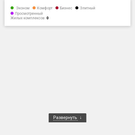
Только новые
Эконом
Комфорт
Бизнес
Элитный
Просмотренный
Жилых комплексов:
0
Оценка ЕРЗ ЖК
от
до
с продажами
Рейтинг ЕРЗ
Найдено:
Жилых комплексов
1 400 из 1 401
Многоквартирных домов
3 586 из 3 585
Блокированных домов
23 из 23
Домов с апартаментами
258 из 258
Развернуть
Поселков таунхаусов
7 из 7
Многоквартирных домов
2 из 2