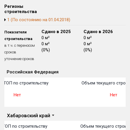
Блокированных домов
175 из 175
Регионы
строительства
Квартир, апартаментов,
1 (По состоянию на 01.04.2018)
блоков в БД
56 039 из 56 039
Сдано в 2024
Сдано в 2025
Сдано в 2026
Показатели
0 м²
0 м²
0 м²
строительства
0 м²
0 м²
0 м²
в т.ч. с переносом
(0%)
(0%)
(0%)
сроков
уточнение сроков
Российская Федерация
Объекты
Объекты
Объекты
Объекты
Объекты
Объекты
Объекты
Объекты
Объекты
Объекты
Объекты
План 
План 
План 
План 
План 
План 
План 
План 
План 
План 
План 
в ТОП по строительству
Объем текущего строит
Нет
Нет
Хабаровский край
 ТОП по строительству
Объем текущего строите