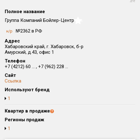
Округ
Полное название
Все
Группа Компаний Бойлер-Центр
NaN
Район в городе
№2362 в РФ
н/р
Все
Адрес
Хабаровский край, г. Хабаровск, б-р
Цена
₽/м²
млн ₽
Амурский, д.43, офис 1
от
до
Телефон
+7 (4212) 60 ... , +7 (962) 228 ...
Общая площадь, м²
Сайт
от
до
Ссылка
Срок сдачи
Используют бренд
от
до
1
Вид объекта
Квартир в продаже
Регионы продаж
Кол-во комнат
1