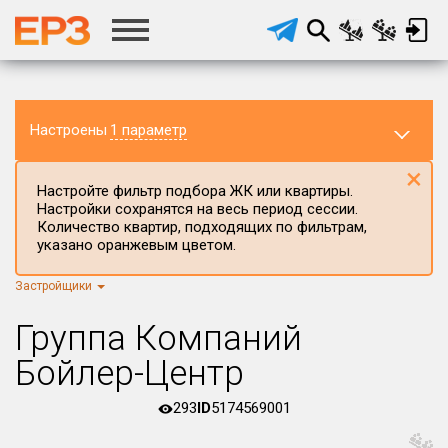
Настроены
1 параметр
×
Настройте фильтр подбора ЖК или квартиры.
Настройки сохранятся на весь период сессии.
Количество квартир, подходящих по фильтрам,
указано оранжевым цветом.
Застройщики
Регион ЖК
г.Москва
×
Группа Компаний
Район в регионе
Бойлер-Центр
Все
293
ID
5174569001
Населённый пункт