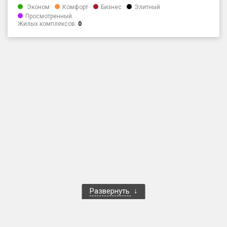
Эконом
Комфорт
Бизнес
Элитный
Только новые
Просмотренный
Жилых комплексов:
0
Оценка ЕРЗ ЖК
от
до
с продажами
Рейтинг ЕРЗ
Найдено:
Жилых комплексов
1 400 из 1 401
Многоквартирных домов
3 586 из 3 585
Блокированных домов
23 из 23
Развернуть
Домов с апартаментами
258 из 258
Поселков таунхаусов
7 из 7
Многоквартирных домов
2 из 2