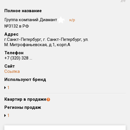
Округ
Полное название
Все
Группа компаний Диамант
н/р
NaN
Район в городе
№3132 в РФ
Все
Адрес
г.Санкт-Петербург, г. Санкт-Петербург, ул.
М. Митрофаньевская, д.1, корп.А
Цена
₽/м²
млн ₽
от
до
Телефон
+7 (320) 328 ...
Общая площадь, м²
Сайт
от
до
Ссылка
Используют бренд
Срок сдачи
от
до
1
Вид объекта
Квартир в продаже
Регионы продаж
1
Кол-во комнат