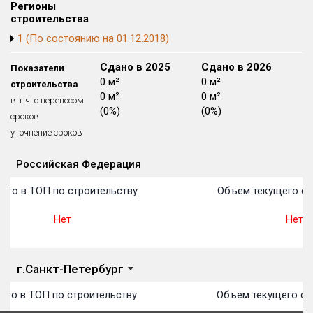
Регионы
Блокированных домов
175 из 175
строительства
Квартир, апартаментов,
1 (По состоянию на 01.12.2018)
блоков в БД
56 039 из 56 039
Сдано в 2024
Сдано в 2025
Сдано в 2026
Показатели
0 м²
0 м²
0 м²
строительства
0 м²
0 м²
0 м²
в т.ч. с переносом
(0%)
(0%)
(0%)
сроков
уточнение сроков
Российская Федерация
Объекты
Объекты
Объекты
Объекты
Объекты
Объекты
Объекты
Объекты
Объекты
Объекты
Объекты
План 
План 
План 
План 
План 
План 
План 
План 
План 
План 
План 
сто в ТОП по строительству
Объем текущего ст
Нет
Нет
г.Санкт-Петербург
сто в ТОП по строительству
Объем текущего ст