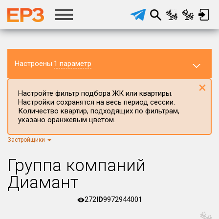
Настроены
1 параметр
×
Настройте фильтр подбора ЖК или квартиры.
Настройки сохранятся на весь период сессии.
Количество квартир, подходящих по фильтрам,
указано оранжевым цветом.
Застройщики
Регион ЖК
г.Москва
×
Группа компаний
Район в регионе
Диамант
Все
272
ID
9972944001
Населённый пункт