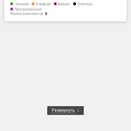
Эконом
Комфорт
Бизнес
Элитный
Только новые
Просмотренный
Жилых комплексов:
0
Оценка ЕРЗ ЖК
от
до
с продажами
Рейтинг ЕРЗ
Найдено:
Жилых комплексов
1 401 из 1 402
Многоквартирных домов
3 587 из 3 588
Блокированных домов
23 из 23
Развернуть
Домов с апартаментами
258 из 258
Поселков таунхаусов
7 из 7
Многоквартирных домов
2 из 2