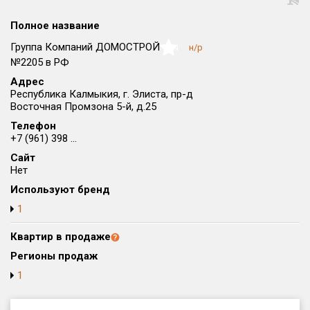
Округ
Полное название
Все
Группа Компаний ДОМОСТРОЙ
н/р
NaN
Район в городе
№2205 в РФ
Все
Адрес
Республика Калмыкия, г. Элиста, пр-д
Восточная Промзона 5-й, д.25
Цена
₽/м²
млн ₽
от
до
Телефон
+7 (961) 398 ...
Общая площадь, м²
Сайт
от
до
Нет
Используют бренд
Срок сдачи
от
до
1
Вид объекта
Квартир в продаже
Регионы продаж
1
Кол-во комнат