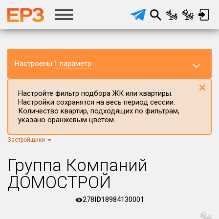
Настроены
1 параметр
×
Настройте фильтр подбора ЖК или квартиры.
Настройки сохранятся на весь период сессии.
Количество квартир, подходящих по фильтрам,
указано оранжевым цветом.
Застройщики
Регион ЖК
г.Москва
×
Группа Компаний
Район в регионе
ДОМОСТРОЙ
Все
278
ID
18984130001
Населённый пункт