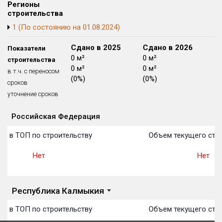
Регионы
Блокированных домов
175 из 175
строительства
Квартир, апартаментов,
1 (По состоянию на 01.08.2024)
блоков в БД
56 039 из 56 039
Сдано в 2024
Сдано в 2025
Сдано в 2026
Показатели
5 231 м²
0 м²
0 м²
строительства
5 231 м²
0 м²
0 м²
в т.ч. с переносом
(100%)
(0%)
(0%)
сроков
8.9 месяцев
уточнение сроков
Российская Федерация
Объекты
Объекты
Объекты
Объекты
Объекты
Объекты
Объекты
Объекты
Объекты
Объекты
Объекты
План 
План 
План 
План 
План 
План 
План 
План 
План 
План 
План 
о в ТОП по строительству
Объем текущего стро
Нет
Нет
Республика Калмыкия
о в ТОП по строительству
Объем текущего стро