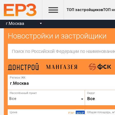
ТОП застройщиков
ТОП н
г.Москва
Новостройки и застройщики
Регион ЖК
г.Москва
Населённый пункт
Округ
Все
Цена
Общая площадь, м
₽/м²
млн ₽