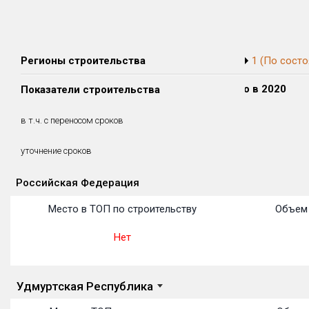
Регионы строительства
1 (По состо
Сдано в 2018
Сдано в 2019
Сдано в 2020
Показатели строительства
5 364 м²
5 374 м²
0 м²
5 364 м²
5 374 м²
0 м²
в т.ч. с переносом сроков
(100%)
(100%)
(0%)
3.9 месяцев
7.6 месяцев
уточнение сроков
Российская Федерация
Объекты
Объекты
Объекты
Объекты
Объекты
Объекты
Объекты
Объекты
Объекты
Объекты
Объекты
Место в ТОП по строительству
Объем 
Нет
Удмуртская Республика