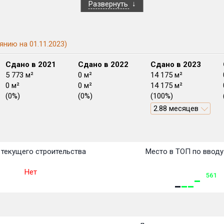
Развернуть
янию на 01.11.2023)
Сдано в 2021
Сдано в 2022
Сдано в 2023
5 773 м²
0 м²
14 175 м²
0 м²
0 м²
14 175 м²
(0%)
(0%)
(100%)
2.88 месяцев
План
План
План
План
План
План
План
План
План
План
План
текущего строительства
Место в ТОП по вводу
Нет
561