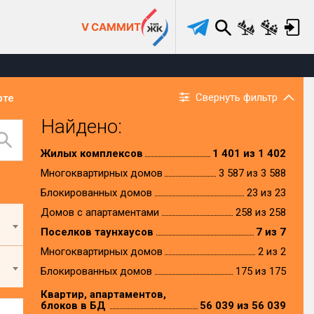
V САММИТ
Свернуть фильтр
рте
Найдено:
Жилых комплексов
1 401 из 1 402
Многоквартирных домов
3 587 из 3 588
Блокированных домов
23 из 23
Домов с апартаментами
258 из 258
Поселков таунхаусов
7 из 7
Многоквартирных домов
2 из 2
Блокированных домов
175 из 175
Квартир, апартаментов,
блоков в БД
56 039 из 56 039