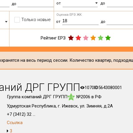
от
до
до
Оценка ЕРЗ ЖК
Только новые
от
до
Рейтинг ЕРЗ
хранятся на весь период сессии. Количество квартир, подходя
паний ДРГ ГРУПП
1070
ID
5643080001
Группа компаний ДРГ ГРУПП
№2006 в РФ
4.5
Удмуртская Республика, г. Ижевск, ул. Зимняя, д.2А
+7 (3412) 32 ...
Ссылка
3