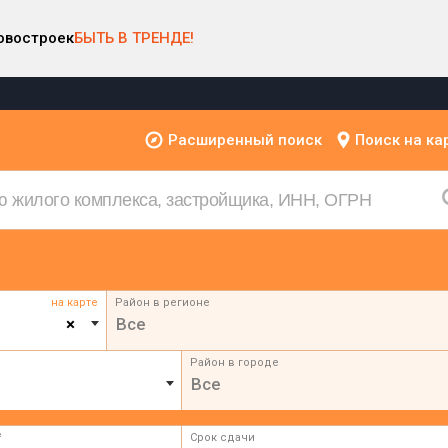
овостроек
БЫТЬ В ТРЕНДЕ!
Расширенный поиск
Поиск на ка
на карте
Район в регионе
×
Все
Район в городе
Все
²
Срок сдачи