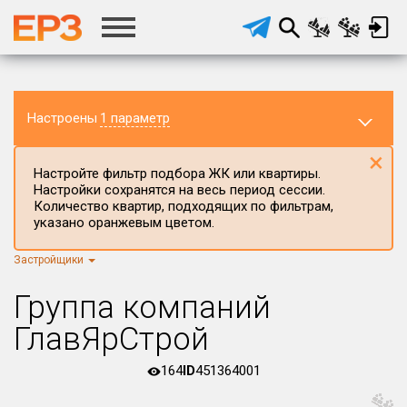
Настроены
1 параметр
×
Настройте фильтр подбора ЖК или квартиры.
Настройки сохранятся на весь период сессии.
Количество квартир, подходящих по фильтрам,
указано оранжевым цветом.
Застройщики
Регион ЖК
г.Москва
×
Группа компаний
Район в регионе
ГлавЯрСтрой
Все
164
ID
451364001
Населённый пункт