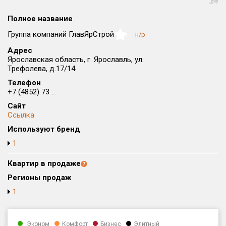
Округ
Полное название
Все
Группа компаний ГлавЯрСтрой
н/р
NaN
Район в городе
Адрес
Все
Ярославская область, г. Ярославль, ул.
Трефолева, д.17/14
Цена
₽/м²
млн ₽
Телефон
от
до
+7 (4852) 73 ...
Сайт
Общая площадь, м²
Ссылка
от
до
Используют бренд
Срок сдачи
1
от
до
Квартир в продаже
Вид объекта
Регионы продаж
1
Кол-во комнат
Эконом
Комфорт
Бизнес
Элитный