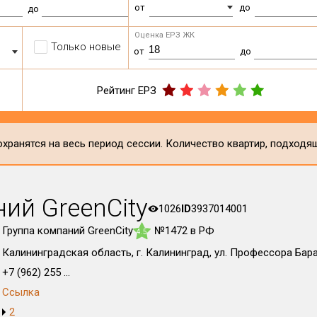
от
до
до
Оценка ЕРЗ ЖК
Только новые
от
до
Рейтинг ЕРЗ
хранятся на весь период сессии. Количество квартир, подходя
ий GreenCity
1026
ID
3937014001
Группа компаний GreenCity
№1472 в РФ
4.5
Калининградская область, г. Калининград, ул. Профессора Бара
+7 (962) 255 ...
Ссылка
2