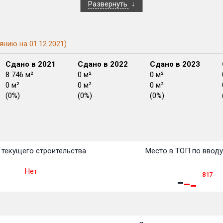
Развернуть
янию на 01.12.2021)
Сдано в 2021
Сдано в 2022
Сдано в 2023
8 746 м²
0 м²
0 м²
0 м²
0 м²
0 м²
(0%)
(0%)
(0%)
План
План
План
План
План
План
План
План
План
План
План
текущего строительства
Место в ТОП по ввод
Нет
817