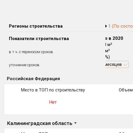
Регионы строительства
1 (По состо
Сдано в 2018
Сдано в 2019
Сдано в 2020
Показатели строительства
14 167 м²
0 м²
12 183 м²
14 167 м²
0 м²
4 165 м²
в т.ч. с переносом сроков
(100%)
(0%)
(34.19%)
7.45 месяцев
1.64 месяцев
уточнение сроков
Российская Федерация
Объекты
Объекты
Объекты
Объекты
Объекты
Объекты
Объекты
Объекты
Объекты
Объекты
Объекты
Место в ТОП по строительству
Объем 
Нет
Калининградская область