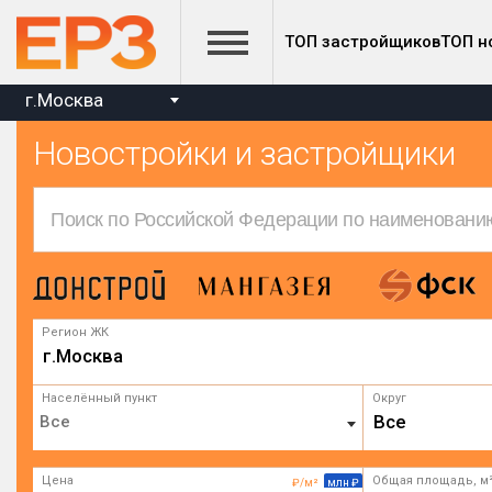
ТОП застройщиков
ТОП н
г.Москва
Новостройки и застройщики
Регион ЖК
г.Москва
Населённый пункт
Округ
Все
Цена
Общая площадь, м
₽/м²
млн ₽