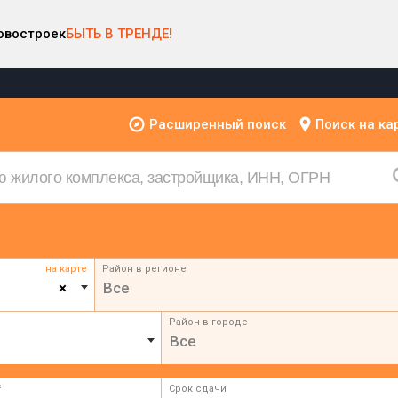
овостроек
БЫТЬ В ТРЕНДЕ!
Расширенный поиск
Поиск на ка
на карте
Район в регионе
×
Все
Район в городе
Все
²
Срок сдачи