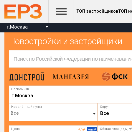
ТОП застройщиков
ТОП н
г.Москва
Новостройки и застройщики
Регион ЖК
г.Москва
Населённый пункт
Округ
Все
Цена
Общая площадь, м
₽/м²
млн ₽