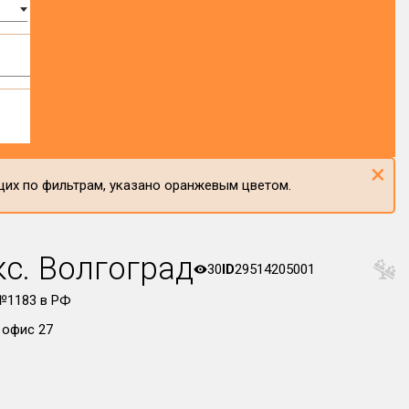
×
щих по фильтрам, указано оранжевым цветом.
с. Волгоград
30
ID
29514205001
№1183 в РФ
 офис 27