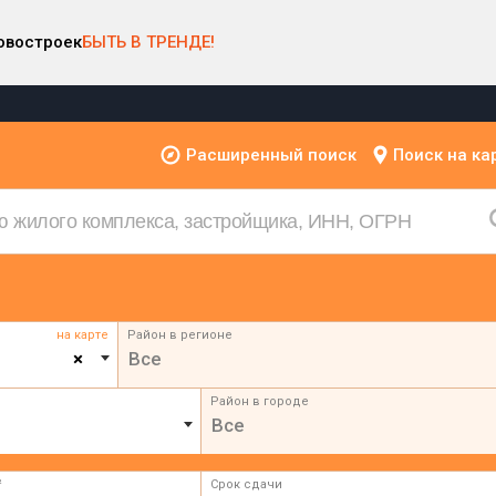
овостроек
БЫТЬ В ТРЕНДЕ!
Расширенный поиск
Поиск на ка
на карте
Район в регионе
×
Все
Район в городе
Все
²
Срок сдачи