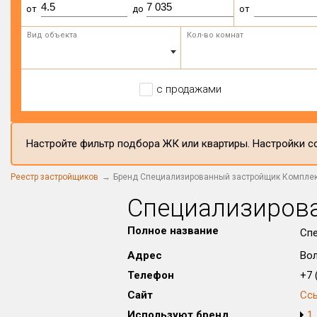
от
до
от
Вид объекта
Кол-во комнат
с продажами
Настройте фильтр подбора ЖК или квартиры. Настройки со
Реестр застройщиков
Бренд Специализированный застройщик Комплек
Специализирова
Полное название
Спе
Адрес
Вол
Телефон
+7 (
Сайт
Сс
Используют бренд
1