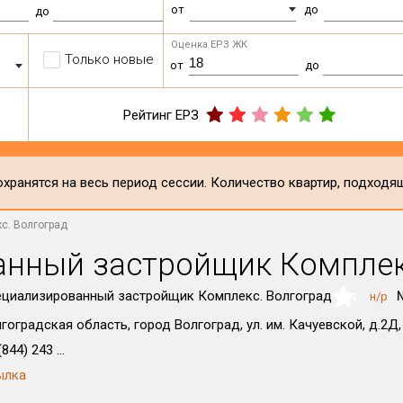
от
до
до
Оценка ЕРЗ ЖК
Только новые
от
до
Рейтинг ЕРЗ
хранятся на весь период сессии. Количество квартир, подходя
с. Волгоград
нный застройщик Комплек
циализированный застройщик Комплекс. Волгоград
н/р
NaN
гоградская область, город Волгоград, ул. им. Качуевской, д.2Д,
844) 243 ...
ылка