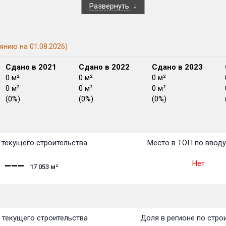
Развернуть
янию на 01.08.2026)
Сдано в 2021
Сдано в 2022
Сдано в 2023
0 м²
0 м²
0 м²
0 м²
0 м²
0 м²
(0%)
(0%)
(0%)
План сдачи:
перв
План
План
План
План
План
План
План
План
План
План
План
текущего строительства
Место в ТОП по ввод
Нет
17 053
м²
 текущего строительства
Доля в регионе по стро