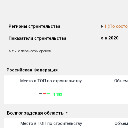
Регионы строительства
1 (По состо
Сдано в 2018
Сдано в 2019
Сдано в 2020
Показатели строительства
0 м²
0 м²
0 м²
0 м²
0 м²
0 м²
в т.ч. с переносом сроков
(0%)
(0%)
(0%)
Российская Федерация
Объекты
Объекты
Объекты
Объекты
Объекты
Объекты
Объекты
Объекты
Объекты
Объекты
Объекты
Объекты
Место в ТОП по строительству
Объем 
1 183
Волгоградская область
Место в ТОП по строительству
Объем