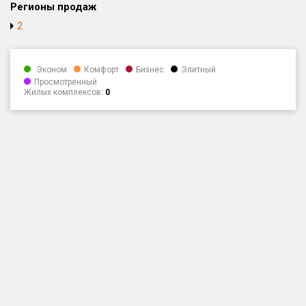
Регионы продаж
Только новые
2
Оценка ЕРЗ ЖК
от
до
Эконом
Комфорт
Бизнес
Элитный
Просмотренный
Жилых комплексов:
0
с продажами
Рейтинг ЕРЗ
Найдено:
Жилых комплексов
1 401 из 1 402
Многоквартирных домов
3 587 из 3 588
Блокированных домов
23 из 23
Домов с апартаментами
258 из 258
Поселков таунхаусов
7 из 7
Многоквартирных домов
2 из 2