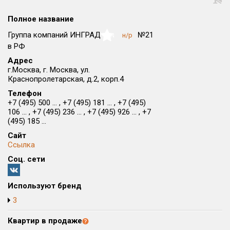
Округ
Полное название
Все
Группа компаний ИНГРАД
№21
н/р
NaN
Район в городе
в РФ
Все
Адрес
г.Москва, г. Москва, ул.
Краснопролетарская, д.2, корп.4
Цена
₽/м²
млн ₽
от
до
Телефон
+7 (495) 500 ... , +7 (495) 181 ... , +7 (495)
106 ... , +7 (495) 236 ... , +7 (495) 926 ... , +7
Общая площадь, м²
(495) 185 ...
от
до
Сайт
Срок сдачи
Ссылка
от
до
Соц. сети
Вид объекта
Используют бренд
3
Кол-во комнат
Квартир в продаже