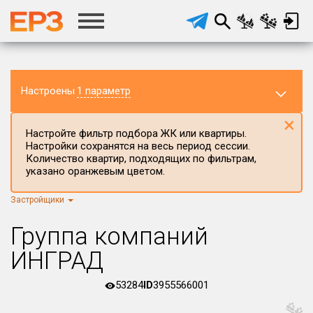
Настроены
1 параметр
×
Настройте фильтр подбора ЖК или квартиры.
Настройки сохранятся на весь период сессии.
Количество квартир, подходящих по фильтрам,
указано оранжевым цветом.
Застройщики
Регион ЖК
г.Москва
×
Группа компаний
Район в регионе
ИНГРАД
Все
53284
ID
3955566001
Населённый пункт