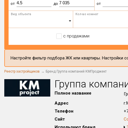
от
до
от
Вид объекта
Кол-во комнат
с продажами
Настройте фильтр подбора ЖК или квартиры. Настройки со
Реестр застройщиков
Бренд Группа компаний КМПроджект
Группа компан
Полное название
Г
Адрес
г.
Телефон
+7
Сайт
С
Используют бренд