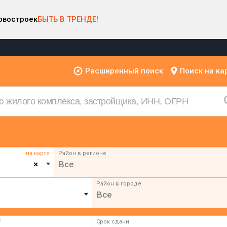
овостроек
БЫТЬ В ТРЕНДЕ!
Расширенный поиск
Поиск на ка
на карте
Район в регионе
×
Все
Район в городе
Все
²
Срок сдачи