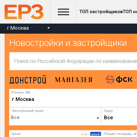
ТОП застройщиков
ТОП н
г.Москва
Новостройки и застройщики
Регион ЖК
г.Москва
Населённый пункт
Округ
Все
Цена
Общая площадь, м
₽/м²
млн ₽