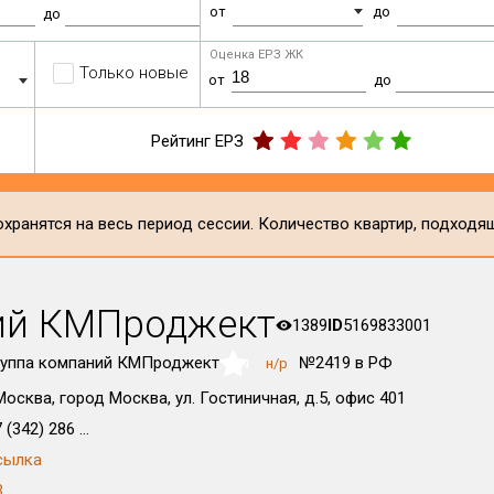
от
до
до
Оценка ЕРЗ ЖК
Только новые
от
до
Рейтинг ЕРЗ
хранятся на весь период сессии. Количество квартир, подходя
ий КМПроджект
1389
ID
5169833001
руппа компаний КМПроджект
№2419 в РФ
н/р
NaN
Москва, город Москва, ул. Гостиничная, д.5, офис 401
 (342) 286 ...
сылка
3