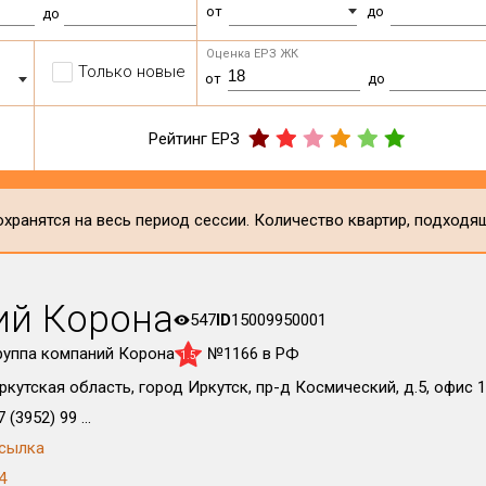
от
до
до
Оценка ЕРЗ ЖК
Только новые
от
до
Рейтинг ЕРЗ
хранятся на весь период сессии. Количество квартир, подходя
ий Корона
547
ID
15009950001
руппа компаний Корона
№1166 в РФ
1.5
ркутская область, город Иркутск, пр-д Космический, д.5, офис 1
 (3952) 99 ...
сылка
4