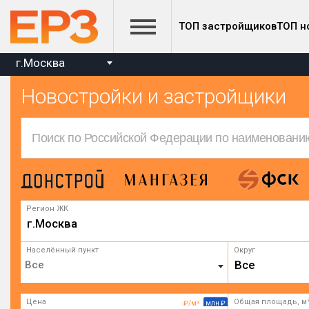
ТОП застройщиков
ТОП н
г.Москва
Новостройки и застройщики
Регион ЖК
г.Москва
Населённый пункт
Округ
Все
Цена
Общая площадь, м
₽/м²
млн ₽