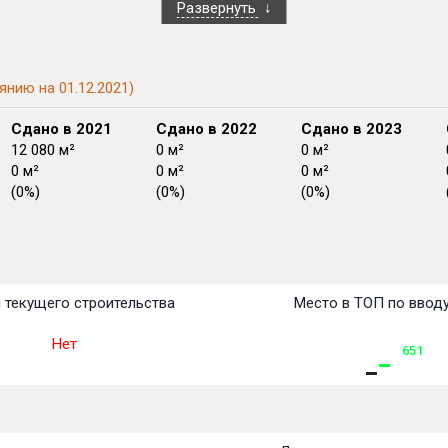
Развернуть
янию на 01.12.2021)
Сдано в 2021
Сдано в 2022
Сдано в 2023
12 080 м²
0 м²
0 м²
0 м²
0 м²
0 м²
(0%)
(0%)
(0%)
План
План
План
План
План
План
План
План
План
План
План
 текущего строительства
Место в ТОП по ввод
Нет
651