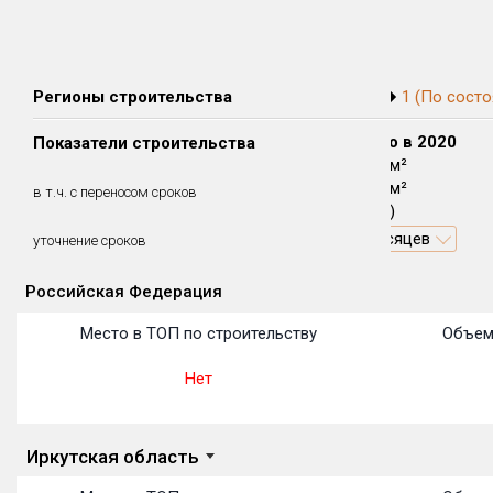
Регионы строительства
1 (По состо
Сдано в 2018
Сдано в 2019
Сдано в 2020
Показатели строительства
4 491 м²
0 м²
5 886 м²
4 491 м²
0 м²
5 886 м²
в т.ч. с переносом сроков
(100%)
(0%)
(100%)
14.6 месяцев
5 месяцев
уточнение сроков
Российская Федерация
Объекты
Объекты
Объекты
Объекты
Объекты
Объекты
Объекты
Объекты
Объекты
Объекты
Объекты
Место в ТОП по строительству
Объем
Нет
Иркутская область