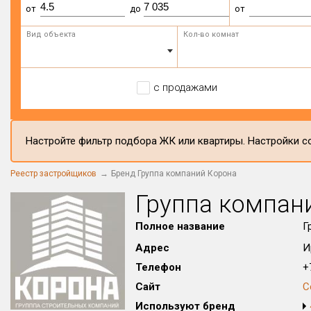
от
до
от
Вид объекта
Кол-во комнат
с продажами
Настройте фильтр подбора ЖК или квартиры. Настройки со
Реестр застройщиков
Бренд Группа компаний Корона
Группа компан
Полное название
Г
Адрес
И
Телефон
+7
Сайт
С
Используют бренд