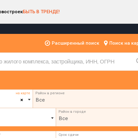
овостроек
БЫТЬ В ТРЕНДЕ!
Расширенный поиск
Поиск на ка
на карте
Район в регионе
×
Все
Район в городе
Все
²
Срок сдачи