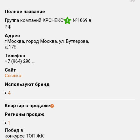
Округ
Полное название
Все
Группа компаний КРОНЕКС
№1069 в
5
Район в городе
РФ
Все
Адрес
г.Москва, город Москва, ул. Бутлерова,
д.17Б
Цена
₽/м²
млн ₽
Телефон
от
до
+7 (964) 296 ...
Общая площадь, м²
Сайт
от
до
Ссылка
Используют бренд
Срок сдачи
4
от
до
Квартир в продаже
Вид объекта
Регионы продаж
1
Кол-во комнат
Побед в
конкурсе ТОП ЖК