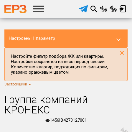
Настроены
1 параметр
×
Настройте фильтр подбора ЖК или квартиры.
Настройки сохранятся на весь период сессии.
Количество квартир, подходящих по фильтрам,
указано оранжевым цветом.
Застройщики
Регион ЖК
г.Москва
×
Группа компаний
Район в регионе
КРОНЕКС
Все
1456
ID
4273127001
Населённый пункт