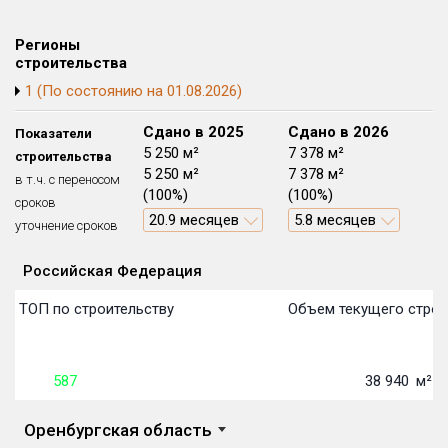
Блокированных домов
175 из 175
Регионы
Квартир, апартаментов,
строительства
блоков в БД
56 039 из 56 039
1 (По состоянию на 01.08.2026)
Сдано в 2024
Сдано в 2025
Сдано в 2026
Показатели
0 м²
5 250 м²
7 378 м²
строительства
0 м²
5 250 м²
7 378 м²
в т.ч. с переносом
(0%)
(100%)
(100%)
сроков
20.9 месяцев
5.8 месяцев
уточнение сроков
Российская Федерация
Объекты
Объекты
Объекты
Объекты
Объекты
Объекты
Объекты
Объекты
Объекты
Объекты
Объекты
Объекты
План сдачи:
первон
План 
План 
План 
План 
План 
План 
План 
План 
План 
План 
План 
 в ТОП по строительству
Объем текущего строи
587
38 940
м²
Оренбургская область