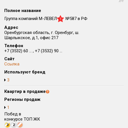
Округ
Полное название
Все
Группа компаний М-ЛЕВЕЛ
№587 в РФ
1
Район в городе
Адрес
Все
Оренбургская область, г. Оренбург, ш.
Шарлыкское, д.1, офис 217
Цена
Телефон
₽/м²
млн ₽
+7 (3532) 60 ... , +7 (3532) 90 ...
от
до
Сайт
Общая площадь, м²
Ссылка
от
до
Используют бренд
Срок сдачи
3
от
до
Квартир в продаже
Вид объекта
Регионы продаж
1
Побед в
Кол-во комнат
конкурсе ТОП ЖК
3
2