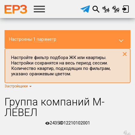
Настроены
1 параметр
×
Настройте фильтр подбора ЖК или квартиры.
Настройки сохранятся на весь период сессии.
Количество квартир, подходящих по фильтрам,
указано оранжевым цветом.
Застройщики
Регион ЖК
г.Москва
×
Группа компаний М-
Район в регионе
ЛЕВЕЛ
Все
2435
ID
12210102001
Населённый пункт