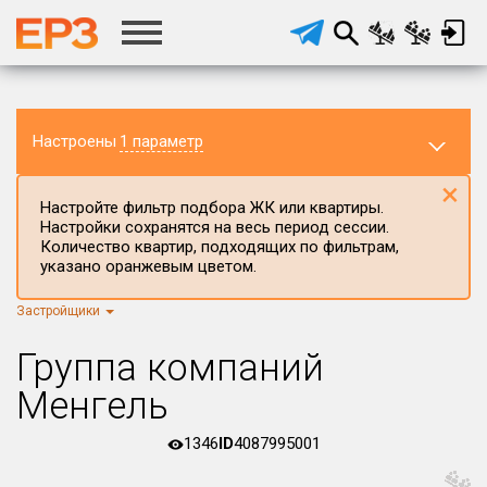
Настроены
1 параметр
×
Настройте фильтр подбора ЖК или квартиры.
Настройки сохранятся на весь период сессии.
Количество квартир, подходящих по фильтрам,
указано оранжевым цветом.
Застройщики
Регион ЖК
г.Москва
×
Группа компаний
Район в регионе
Менгель
Все
1346
ID
4087995001
Населённый пункт