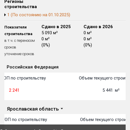
Регионы
Блокированных домов
175 из 175
строительства
1 (По состоянию на 01.10.2025)
Квартир, апартаментов,
блоков в БД
56 039 из 56 039
Сдано в 2024
Сдано в 2025
Сдано в 2026
Показатели
13 961 м²
5 093 м²
0 м²
строительства
0 м²
0 м²
0 м²
в т.ч. с переносом
(0%)
(0%)
(0%)
сроков
уточнение сроков
Российская Федерация
Объекты
Объекты
Объекты
Объекты
Объекты
Объекты
Объекты
Объекты
Объекты
Объекты
Объекты
План 
План 
План 
План 
План 
План 
План 
План 
План 
План 
План 
 ТОП по строительству
Объем текущего строите
2 241
5 441
м²
Ярославская область
 ТОП по строительству
Объем текущего строите