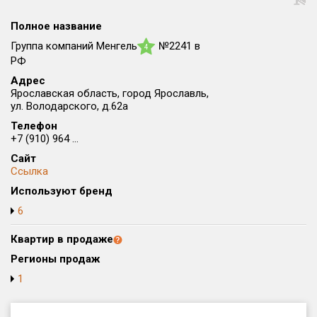
Округ
Полное название
Все
Группа компаний Менгель
№2241 в
4
Район в городе
РФ
Все
Адрес
Ярославская область, город Ярославль,
ул. Володарского, д.62а
Цена
₽/м²
млн ₽
Телефон
от
до
+7 (910) 964 ...
Общая площадь, м²
Сайт
от
до
Ссылка
Используют бренд
Срок сдачи
6
от
до
Квартир в продаже
Вид объекта
Регионы продаж
1
Кол-во комнат