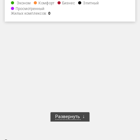
Эконом
Комфорт
Бизнес
Элитный
Только новые
Просмотренный
Жилых комплексов:
0
Оценка ЕРЗ ЖК
от
до
с продажами
Рейтинг ЕРЗ
Найдено:
Жилых комплексов
1 400 из 1 401
Многоквартирных домов
3 586 из 3 585
Блокированных домов
23 из 23
Развернуть
Домов с апартаментами
258 из 258
Поселков таунхаусов
7 из 7
Многоквартирных домов
2 из 2