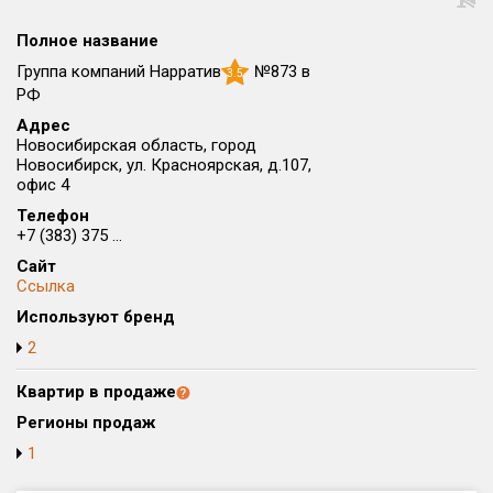
Округ
Полное название
Все
Группа компаний Нарратив
№873 в
3.5
Район в городе
РФ
Все
Адрес
Новосибирская область, город
Новосибирск, ул. Красноярская, д.107,
Цена
₽/м²
млн ₽
офис 4
от
до
Телефон
+7 (383) 375 ...
Общая площадь, м²
от
до
Сайт
Ссылка
Срок сдачи
Используют бренд
от
до
2
Вид объекта
Квартир в продаже
Регионы продаж
Кол-во комнат
1