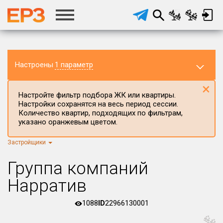
Настроены
1 параметр
×
Настройте фильтр подбора ЖК или квартиры.
Настройки сохранятся на весь период сессии.
Количество квартир, подходящих по фильтрам,
указано оранжевым цветом.
Застройщики
Регион ЖК
г.Москва
×
Группа компаний
Район в регионе
Нарратив
Все
1088
ID
22966130001
Населённый пункт