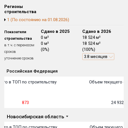
Блокированных домов
175 из 175
Регионы
строительства
Квартир, апартаментов,
1 (По состоянию на 01.08.2026)
блоков в БД
56 039 из 56 039
Сдано в 2024
Сдано в 2025
Сдано в 2026
Показатели
0 м²
0 м²
18 524 м²
строительства
0 м²
0 м²
18 524 м²
в т.ч. с переносом
(0%)
(0%)
(100%)
сроков
3.8 месяцев
уточнение сроков
Российская Федерация
Объекты
Объекты
Объекты
Объекты
Объекты
Объекты
Объекты
Объекты
Объекты
Объекты
Объекты
Объекты
План сдачи:
первон
План 
План 
План 
План 
План 
План 
План 
План 
План 
План 
План 
сто в ТОП по строительству
Объем текущего ст
873
24 932
м
Новосибирская область
сто в ТОП по строительству
Объем текущего ст