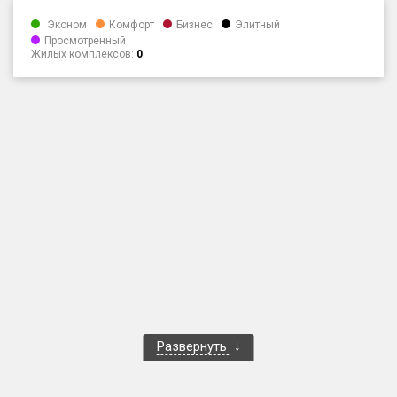
Только новые
Эконом
Комфорт
Бизнес
Элитный
Просмотренный
Жилых комплексов:
0
Оценка ЕРЗ ЖК
от
до
с продажами
Рейтинг ЕРЗ
Найдено:
Жилых комплексов
1 401 из 1 402
Многоквартирных домов
3 587 из 3 588
Блокированных домов
23 из 23
Домов с апартаментами
258 из 258
Развернуть
Поселков таунхаусов
7 из 7
Многоквартирных домов
2 из 2