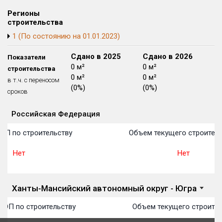
Блокированных домов
175 из 175
Регионы
строительства
Квартир, апартаментов,
блоков в БД
56 039 из 56 039
1 (По состоянию на 01.01.2023)
Сдано в 2024
Сдано в 2025
Сдано в 2026
Показатели
0 м²
0 м²
0 м²
строительства
0 м²
0 м²
0 м²
в т.ч. с переносом
(0%)
(0%)
(0%)
сроков
Российская Федерация
Объекты
Объекты
Объекты
Объекты
Объекты
Объекты
Объекты
Объекты
Объекты
Объекты
Объекты
План 
План 
План 
План 
План 
План 
План 
План 
План 
План 
План 
ОП по строительству
Объем текущего строитель
Нет
Нет
Ханты-Мансийский автономный округ - Югра
ТОП по строительству
Объем текущего строител