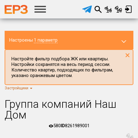
Настроены
1 параметр
×
Настройте фильтр подбора ЖК или квартиры.
Настройки сохранятся на весь период сессии.
Количество квартир, подходящих по фильтрам,
указано оранжевым цветом.
Застройщики
Регион ЖК
г.Москва
×
Группа компаний Наш
Район в регионе
Дом
Все
580
ID
8261989001
Населённый пункт