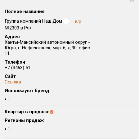
Округ
Полное название
Все
Группа компаний Наш Дом
н/р
NaN
Район в городе
№2303 в РФ
Все
Адрес
Ханты-Мансийский автономный округ -
Югра, г. Нефтеюганск, мкр. 6, д.30, офис
Цена
₽/м²
млн ₽
11
от
до
Телефон
+7 (3463) 51 ...
Общая площадь, м²
от
до
Сайт
Ссылка
Срок сдачи
Используют бренд
от
до
1
Вид объекта
Квартир в продаже
Регионы продаж
Кол-во комнат
1