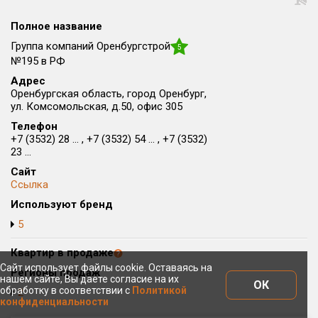
Округ
Полное название
Все
Группа компаний Оренбургстрой
5
Район в городе
№195 в РФ
Все
Адрес
Оренбургская область, город Оренбург,
ул. Комсомольская, д.50, офис 305
Цена
₽/м²
млн ₽
Телефон
от
до
+7 (3532) 28 ... , +7 (3532) 54 ... , +7 (3532)
23 ...
Общая площадь, м²
от
до
Сайт
Ссылка
Срок сдачи
Используют бренд
от
до
5
Вид объекта
Квартир в продаже
Сайт использует файлы cookie. Оставаясь на
Регионы продаж
нашем сайте, Вы даете согласие на их
Кол-во комнат
ОК
обработку в соответствии с
Политикой
2
конфиденциальности