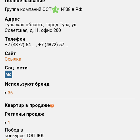
Полное название
Округ
Группа компаний ОСТ
№38 в РФ
4.5
Все
Адрес
Тульская область, город Тула, ул.
Район в городе
Советская, д.11, офис 200
Все
Телефон
+7 (4872) 54 ... , +7 (4872) 57 ...
Цена
₽/м²
млн ₽
Сайт
от
до
Ссылка
Соц. сети
Общая площадь, м²
от
до
Используют бренд
Срок сдачи
36
от
до
Квартир в продаже
Вид объекта
Регионы продаж
1
Кол-во комнат
Побед в
конкурсе ТОП ЖК