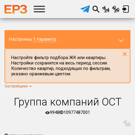
Настроены
1 параметр
×
Настройте фильтр подбора ЖК или квартиры.
Настройки сохранятся на весь период сессии.
Количество квартир, подходящих по фильтрам,
указано оранжевым цветом.
Застройщики
Регион ЖК
г.Москва
×
Группа компаний ОСТ
Район в регионе
Все
9948
ID
10977487001
Населённый пункт