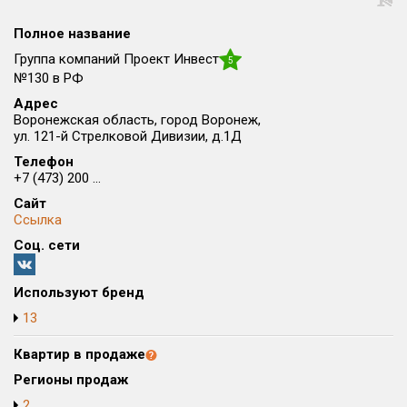
Округ
Полное название
Все
Группа компаний Проект Инвест
5
Район в городе
№130 в РФ
Все
Адрес
Воронежская область, город Воронеж,
ул. 121-й Стрелковой Дивизии, д.1Д
Цена
₽/м²
млн ₽
Телефон
от
до
+7 (473) 200 ...
Общая площадь, м²
Сайт
от
до
Ссылка
Соц. сети
Срок сдачи
от
до
Используют бренд
Вид объекта
13
Квартир в продаже
Кол-во комнат
Регионы продаж
2