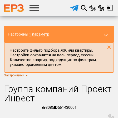
Настроены
1 параметр
×
Настройте фильтр подбора ЖК или квартиры.
Настройки сохранятся на весь период сессии.
Количество квартир, подходящих по фильтрам,
указано оранжевым цветом.
Застройщики
Регион ЖК
г.Москва
×
Группа компаний Проект
Район в регионе
Инвест
Все
8085
ID
561430001
Населённый пункт