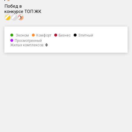
Побед в
Только новые
конкурсе ТОП ЖК
1
Оценка ЕРЗ ЖК
от
до
Эконом
Комфорт
Бизнес
Элитный
Просмотренный
с продажами
Жилых комплексов:
0
Рейтинг ЕРЗ
Найдено:
Жилых комплексов
1 401 из 1 402
Многоквартирных домов
3 587 из 3 588
Блокированных домов
23 из 23
Домов с апартаментами
258 из 258
Поселков таунхаусов
7 из 7
Многоквартирных домов
2 из 2